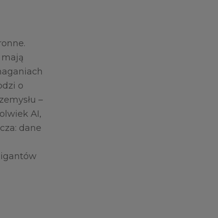
ronne.
e mają
ymaganiach
dzi o
rzemysłu –
olwiek AI,
cza: dane
gigantów