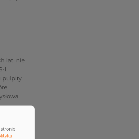
 lat, nie
-I.
 pulpity
óre
mysłowa
 jednak –
stronie
lityka