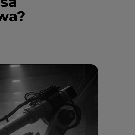
nsa
owa?