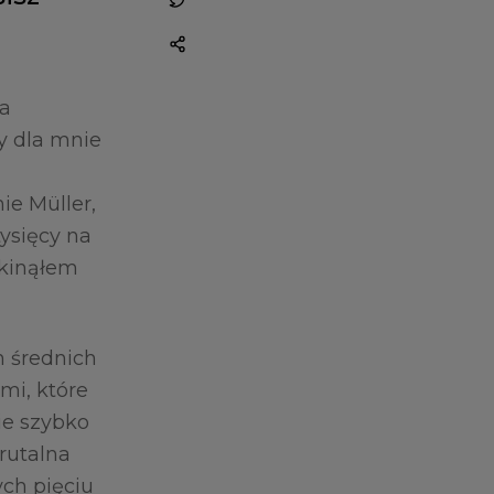
ma
ry dla mnie
ie Müller,
tysięcy na
Skinąłem
h średnich
ami, które
nie szybko
brutalna
ch pięciu