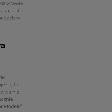
pozostawia
oku, jest
asadach w
wa
yle
e się to
 piwa niż
nacznie
er Models”