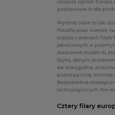
oznacza wprost: Europa 
podstawowe AI dla produ
Wyobraź sobie to tak: du
Potrafią pisać wiersze, 
pojęcia o prawach fizyki
jakościowych w przemyśl
stworzenie modeli AI, k
fizyką, danymi procesowy
ale wiarygodna, zrozumi
pozostają tutaj, kontrola
Bezpośrednia strategicz
technologicznych. Nie ma
Cztery filary euro