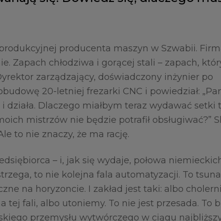
produkcyjnej producenta maszyn w Szwabii. Fir
ie. Zapach chłodziwa i gorącej stali – zapach, któ
yrektor zarządzający, doświadczony inżynier po
obudowę 20-letniej frezarki CNC i powiedział: „Pan
ała, i działa. Dlaczego miałbym teraz wydawać setki 
z moich mistrzów nie będzie potrafił obsługiwać?” 
e to nie znaczy, że ma rację.
edsiębiorca – i, jak się wydaje, połowa niemieckic
trzega, to nie kolejna fala automatyzacji. To tsun
czne na horyzoncie. I zakład jest taki: albo choler
tej fali, albo utoniemy. To nie jest przesada. To 
skiego przemysłu wytwórczego w ciągu najbliższy