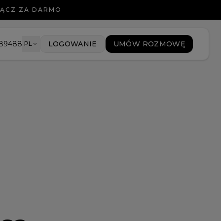
ŁĄCZ ZA DARMO
089488
LOGOWANIE
UMÓW ROZMOWĘ
PL