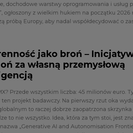
ntne, dochodowe warstwy oprogramowania i usług 
, ogłoszony z wielkim hukiem na początku 2026 r
zą próbą Europy, aby nadal współdecydować o z
renność jako broń – Inicjaty
goń za własną przemysłową
igencją
X? Przede wszystkim liczba: 45 milionów euro. T
ten projekt badawczy. Na pierwszy rzut oka wydaj
globalnym to raczej dobrze zaopatrzona skrzynka
ze to nie wszystko. Idea, która za tym stoi, jest z
 nazwa „Generative AI and Autonomisation Fronti