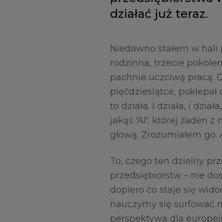
działać już teraz.
Niedawno stałem w hali 
rodzinna, trzecie pokolen
pachnie uczciwą pracą. D
pięćdziesiątce, poklepał 
to działa. I działa, i dzi
jakąś 'AI', której żaden 
głową. Zrozumiałem go. Al
To, czego ten dzielny prz
przedsiębiorstw – nie dos
dopiero co staje się wido
nauczymy się surfować na 
perspektywa dla europej