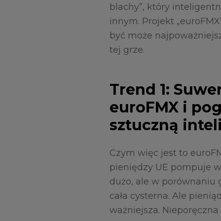
blachy”, który intelige
innym. Projekt „euroFMX”
być może najpoważniejs
tej grze.
Trend 1: Suwe
euroFMX i po
sztuczną intel
Czym więc jest to euroFM
pieniędzy UE pompuje w 
dużo, ale w porównaniu 
cała cysterna. Ale pieniąd
ważniejsza. Nieporęczna