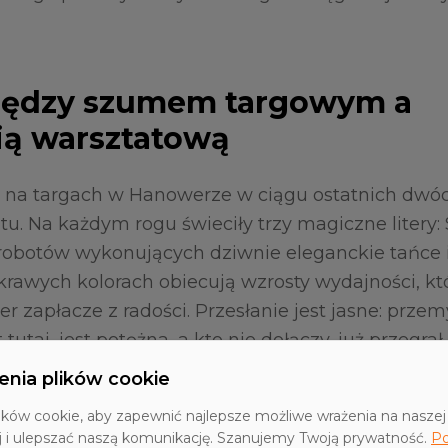
Między szumem targowym a
ią warsztatową
ł na targach w Hanowerze w ciągu ostatnich dwóch
u. Na każdym rogu świeciły trzy magiczne litery: S
obotów wykonujących dziwnie eleganckie tańce i
krawych kolorach obiecują wzrosty wydajności, kt
er zapłacze z radości. Przesłanie jest jasne: prze
 tutaj, jest potężna, a kto nie dołączy, już przegrał.
 produkcyjnych od Buxtehude po Bolzano wygląda
enia plików cookie
iej trzeźwo.
ków cookie, aby zapewnić najlepsze możliwe wrażenia na naszej 
j i ulepszać naszą komunikację. Szanujemy Twoją prywatność.
Po