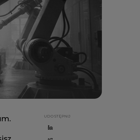
UDOSTĘPNIJ
um.
isz