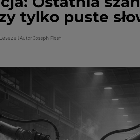
ncja: Ostatnia sza
zy tylko puste sł
 Lesezeit
Autor
Joseph Flesh