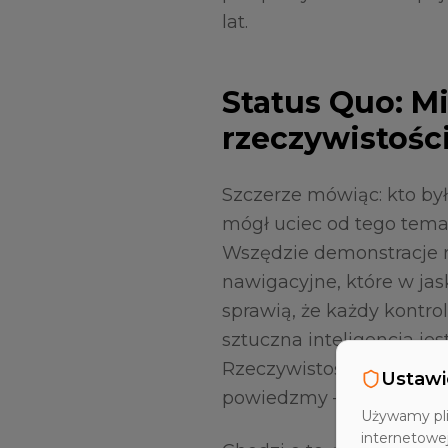
lat.
Status Quo: 
rzeczywistośc
Szczerze mówiąc: kto by
mógł uciec od tego temat
Wszędzie demonstracje r
nawigacyjne, które w jas
sprawią, że każdy kontrol
sztuczna inteligencja jest
Rzeczywistość w halach
Ustawi
powiedzmy – nieco bardz
Używamy pli
internetowe