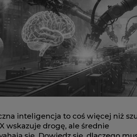
na inteligencja to coś więcej niż sz
X wskazuje drogę, ale średnie
ahają się. Dowiedz się, dlaczego mus