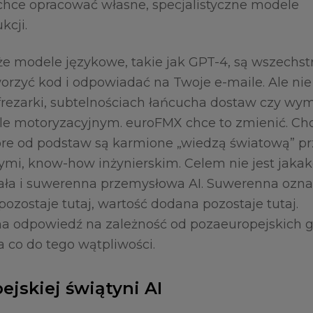
chce opracować własne, specjalistyczne modele
kcji.
że modele językowe, takie jak GPT-4, są wszechst
tworzyć kod i odpowiadać na Twoje e-maile. Ale ni
 frezarki, subtelnościach łańcucha dostaw czy w
e motoryzacyjnym. euroFMX chce to zmienić. Cho
tóre od podstaw są karmione „wiedzą światową” p
mi, know-how inżynierskim. Celem nie jest jakak
ała i suwerenna przemysłowa AI. Suwerenna ozna
 pozostaje tutaj, wartość dodana pozostaje tutaj.
na odpowiedź na zależność od pozaeuropejskich 
 co do tego wątpliwości.
pejskiej świątyni AI