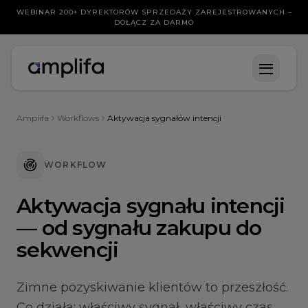
WEBINAR 200+ DYREKTORÓW SPRZEDAŻY ZAREJESTROWANYCH –
DOŁĄCZ ZA DARMO
Amplifa
Workflows
Aktywacja sygnałów intencji
WORKFLOW
Aktywacja sygnału intencji
— od sygnału zakupu do
sekwencji
Zimne pozyskiwanie klientów to przeszłość.
Co działa: właściwy sygnał, właściwy czas,