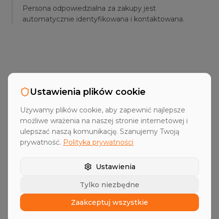
Persona odpowiedzialna za zakupy jest
automatycznie identyfikowana i kontaktowana.
Ustawienia plików cookie
FAQ
Najczęstsze pytania
Używamy plików cookie, aby zapewnić najlepsze
możliwe wrażenia na naszej stronie internetowej i
ulepszać naszą komunikację. Szanujemy Twoją
prywatność.
Polityka prywatności
Jakie typy sygnałów są dostępne?
Ustawienia
Tylko niezbędne
Jak aktualne są sygnały?
Zaakceptuj wszystkie