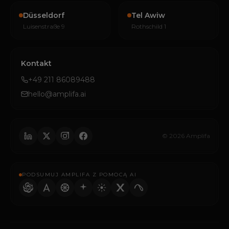
Düsseldorf
Tel Awiw
Luisenstraße 9
Rothschild 1
Kontakt
+49 211 86089488
hello@amplifa.ai
© 2026 Amplifa
PODSUMUJ AMPLIFA Z POMOCĄ AI