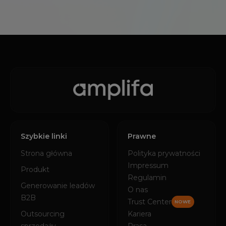
Szybkie linki
Prawne
Strona główna
Polityka prywatności
Impressum
Produkt
Regulamin
Generowanie leadów
O nas
B2B
Trust Center
NOWE
Outsourcing
Kariera