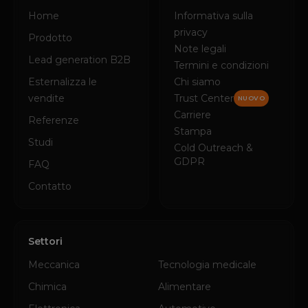
Home
Informativa sulla
privacy
Prodotto
Note legali
Lead generation B2B
Termini e condizioni
Esternalizza le
Chi siamo
vendite
Trust Center
NUOVO
Carriere
Referenze
Stampa
Studi
Cold Outreach &
GDPR
FAQ
Contatto
Settori
Meccanica
Tecnologia medicale
Chimica
Alimentare