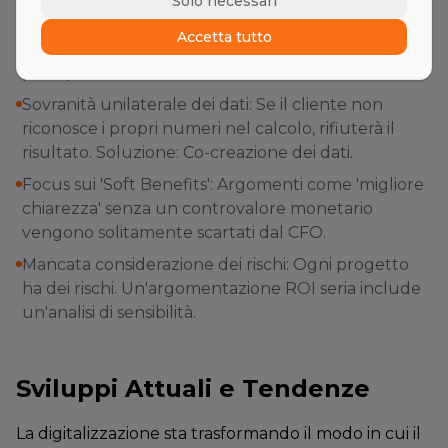
Ignorare i costi di implementazione: Se mancano i
Solo necessari
costi di formazione, integrazione software o tempi
Accetta tutto
di fermo durante l'installazione, il calcolo appare
poco professionale.
Sovranità unilaterale dei dati: Se il cliente non
riconosce i propri numeri nel calcolo, rifiuterà il
risultato. Soluzione: Co-creazione dei dati.
Focus sui 'Soft Benefits': Argomenti come 'migliore
chiarezza' senza un controvalore monetario
vengono solitamente scartati dal CFO.
Mancata considerazione dei rischi: Ogni progetto
ha dei rischi. Un'argomentazione ROI seria include
un'analisi di sensibilità.
Sviluppi Attuali e Tendenze
La digitalizzazione sta trasformando il modo in cui il