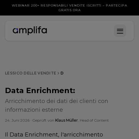
WEBINAR 200+ RESPONSABILI VENDITE ISCRITTI – PARTECIPA
GRATIS ORA
LESSICO DELLE VENDITE
D
Data Enrichment
:
Arricchimento dei dati dei clienti con
informazioni esterne
24. Juni 2026
· Geprüft von
Klaus Müller
, Head of Content
Il Data Enrichment, l'arricchimento