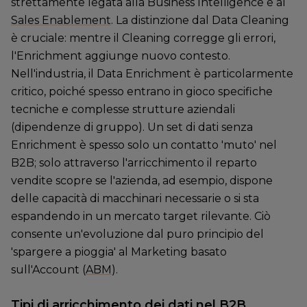
strettamente legata alla Business Intelligence e al
Sales Enablement
. La distinzione dal Data Cleaning
è cruciale: mentre il Cleaning corregge gli errori,
l'Enrichment aggiunge nuovo contesto.
Nell'industria, il Data Enrichment è particolarmente
critico, poiché spesso entrano in gioco specifiche
tecniche e complesse strutture aziendali
(dipendenze di gruppo). Un set di dati senza
Enrichment è spesso solo un contatto 'muto' nel
B2B; solo attraverso l'arricchimento il reparto
vendite scopre se l'azienda, ad esempio, dispone
delle capacità di macchinari necessarie o si sta
espandendo in un mercato target rilevante. Ciò
consente un'evoluzione dal puro principio del
'spargere a pioggia' al Marketing basato
sull'Account (
ABM
).
Tipi di arricchimento dei dati nel B2B