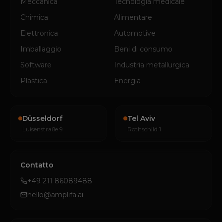
Meccanica
Tecnologia medicale
Chimica
Alimentare
Elettronica
Automotive
Imballaggio
Beni di consumo
Software
Industria metallurgica
Plastica
Energia
Düsseldorf
Tel Aviv
Luisenstraße 9
Rothschild 1
Contatto
+49 211 86089488
hello@amplifa.ai