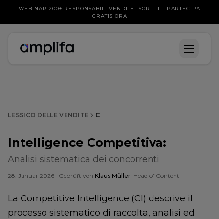
WEBINAR 200+ RESPONSABILI VENDITE ISCRITTI – PARTECIPA
GRATIS ORA
LESSICO DELLE VENDITE
C
Intelligence Competitiva
:
Analisi sistematica dei concorrenti
28. Januar 2026
· Geprüft von
Klaus Müller
, Head of Content
La Competitive Intelligence (CI) descrive il
processo sistematico di raccolta, analisi ed