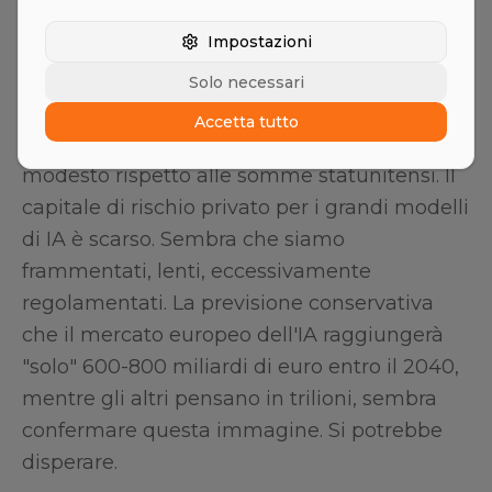
E poi ci siamo noi. Europa. Il continente dei
Impostazioni
pensatori, dei poeti e... degli esitanti? Se si
guardano solo i numeri, si potrebbe pensare
Solo necessari
così. L'impegno della Germania nell'IA di 13
Accetta tutto
miliardi di dollari dal 2013 sembra quasi
modesto rispetto alle somme statunitensi. Il
capitale di rischio privato per i grandi modelli
di IA è scarso. Sembra che siamo
frammentati, lenti, eccessivamente
regolamentati. La previsione conservativa
che il mercato europeo dell'IA raggiungerà
"solo" 600-800 miliardi di euro entro il 2040,
mentre gli altri pensano in trilioni, sembra
confermare questa immagine. Si potrebbe
disperare.