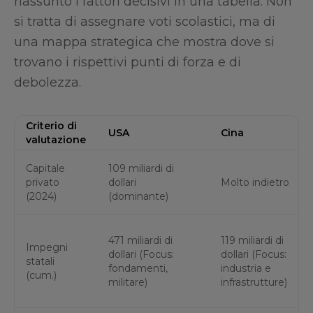
riassunto i fattori decisivi in una tabella. Non
si tratta di assegnare voti scolastici, ma di
una mappa strategica che mostra dove si
trovano i rispettivi punti di forza e di
debolezza.
Criterio di
USA
Cina
valutazione
Capitale
109 miliardi di
privato
dollari
Molto indietro
(2024)
(dominante)
471 miliardi di
119 miliardi di
Impegni
dollari (Focus:
dollari (Focus:
statali
fondamenti,
industria e
(cum.)
militare)
infrastrutture)