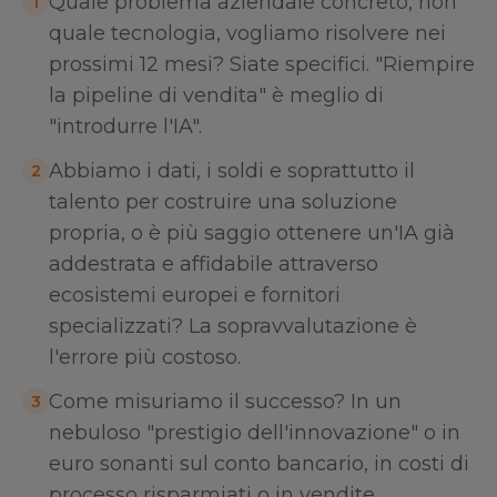
Quale problema aziendale concreto, non
1
quale tecnologia, vogliamo risolvere nei
prossimi 12 mesi? Siate specifici. "Riempire
la pipeline di vendita" è meglio di
"introdurre l'IA".
Abbiamo i dati, i soldi e soprattutto il
2
talento per costruire una soluzione
propria, o è più saggio ottenere un'IA già
addestrata e affidabile attraverso
ecosistemi europei e fornitori
specializzati? La sopravvalutazione è
l'errore più costoso.
Come misuriamo il successo? In un
3
nebuloso "prestigio dell'innovazione" o in
euro sonanti sul conto bancario, in costi di
processo risparmiati o in vendite