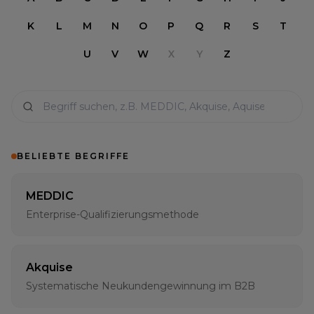
K
L
M
N
O
P
Q
R
S
T
U
V
W
X
Y
Z
BELIEBTE BEGRIFFE
MEDDIC
Enterprise-Qualifizierungsmethode
Akquise
Systematische Neukundengewinnung im B2B