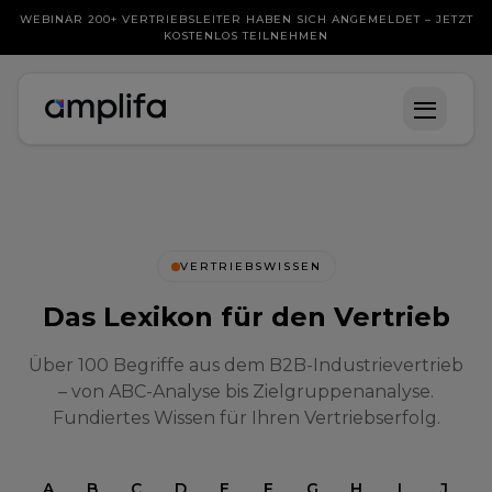
WEBINAR 200+ VERTRIEBSLEITER HABEN SICH ANGEMELDET – JETZT
KOSTENLOS TEILNEHMEN
VERTRIEBSWISSEN
Das Lexikon für den Vertrieb
Über 100 Begriffe aus dem B2B-Industrievertrieb
– von ABC-Analyse bis Zielgruppenanalyse.
Fundiertes Wissen für Ihren Vertriebserfolg.
A
B
C
D
E
F
G
H
I
J