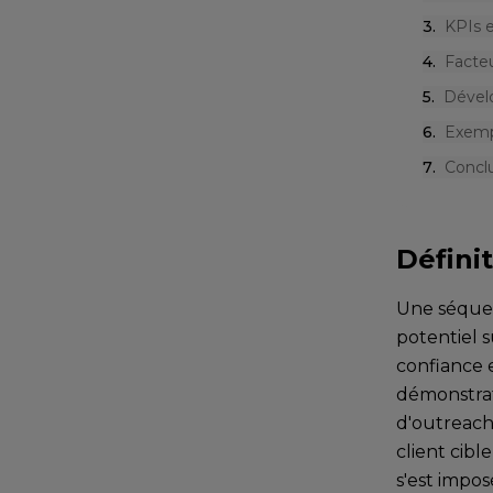
3
.
KPIs e
4
.
Facteu
5
.
Dével
6
.
Exempl
7
.
Concl
Défini
Une séquen
potentiel s
confiance e
démonstrat
d'outreach
client cib
s'est impo