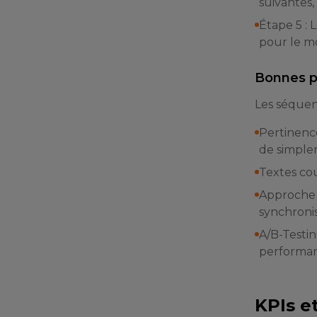
suivantes,
Étape 5 : 
pour le mo
Bonnes p
Les séquenc
Pertinence
de simple
Textes cou
Approche m
synchroni
A/B-Testin
performan
KPIs et