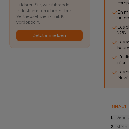
campa
Erfahren Sie, wie führende
Industrieunternehmen ihre
En mo
Vertriebseffizienz mit KI
un pr
verdoppeln.
Les o
26%.
Jetzt anmelden
Les s
heure
L'uti
réuni
Les e
élevé
INHALT
1
.
Défini
2
.
Métho