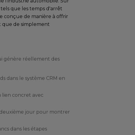
e l'industrie automobile. Sur
, tels que les temps d'arrêt
e conçue de manière à offrir
ôt que de simplement
ui génère réellement des
eads dans le système CRM en
n lien concret avec
le deuxième jour pour montrer
lancs dans les étapes