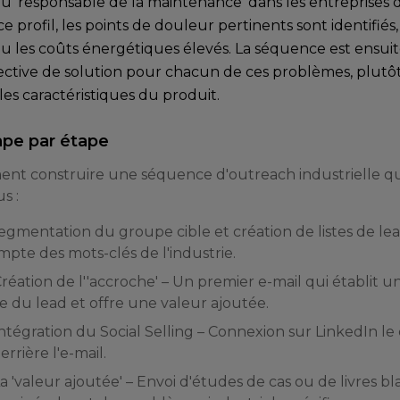
u 'responsable de la maintenance' dans les entreprises d
ce profil, les points de douleur pertinents sont identifiés
u les coûts énergétiques élevés. La séquence est ensuit
ctive de solution pour chacun de ces problèmes, plut
es caractéristiques du produit.
ape par étape
ent construire une séquence d'outreach industrielle q
s :
Segmentation du groupe cible et création de listes de l
pte des mots-clés de l'industrie.
Création de l''accroche' – Un premier e-mail qui établit u
se du lead et offre une valeur ajoutée.
Intégration du Social Selling – Connexion sur LinkedIn 
errière l'e-mail.
La 'valeur ajoutée' – Envoi d'études de cas ou de livres b