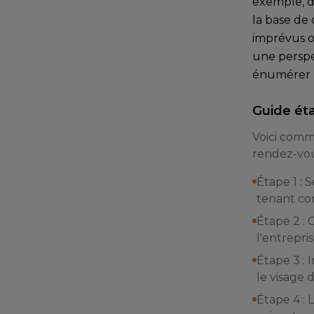
exemple, d
la base de 
imprévus o
une perspe
énumérer l
Guide ét
Voici comm
rendez-vou
Étape 1 : 
tenant com
Étape 2 : 
l'entrepri
Étape 3 : 
le visage d
Étape 4 : 