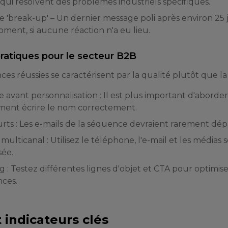
 qui résolvent des problèmes industriels spécifiques.
Le 'break-up' – Un dernier message poli après environ 25 
ment, si aucune réaction n'a eu lieu.
ratiques pour le secteur B2B
es réussies se caractérisent par la qualité plutôt que la
 avant personnalisation : Il est plus important d'abor
ment écrire le nom correctement.
rts : Les e-mails de la séquence devraient rarement dép
ulticanal : Utilisez le téléphone, l'e-mail et les médias
sée.
g : Testez différentes lignes d'objet et CTA pour optimi
ces.
 indicateurs clés