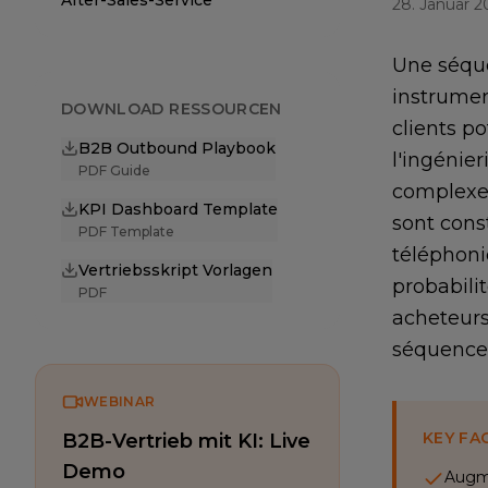
After-Sales-Service
28. Januar 2
Une séque
instrumen
DOWNLOAD RESSOURCEN
clients p
B2B Outbound Playbook
l'ingénie
PDF Guide
complexes
KPI Dashboard Template
sont cons
PDF Template
téléphoni
Vertriebsskript Vorlagen
probabili
PDF
acheteurs
séquence 
WEBINAR
KEY FA
B2B-Vertrieb mit KI: Live
Demo
Augme