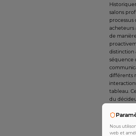
Historique
salons prof
processus 
acheteurs 
de manière
proactiveme
distinction
séquence d
communicat
différents 
interaction
tableau. C
du décideur
particuliè
Paramè
fiabilité à
Nous utiliso
Composa
web et amél