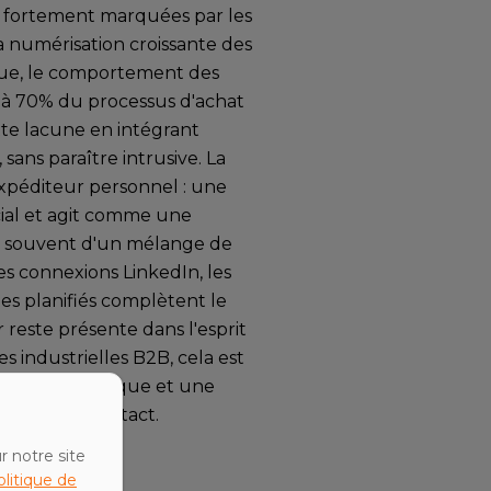
t fortement marquées par les
la numérisation croissante des
ique, le comportement des
'à 70% du processus d'achat
te lacune en intégrant
sans paraître intrusive. La
expéditeur personnel : une
ial et agit comme une
e souvent d'un mélange de
les connexions LinkedIn, les
ues planifiés complètent le
 reste présente dans l'esprit
s industrielles B2B, cela est
xpertise technique et une
ul point de contact.
r notre site
litique de