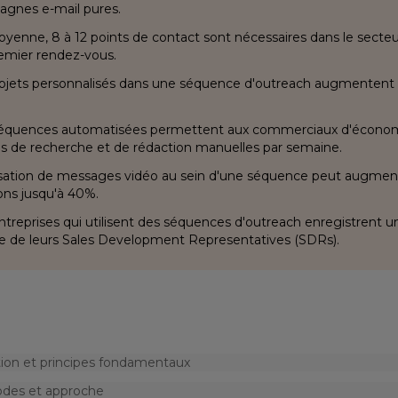
gnes e-mail pures.
yenne, 8 à 12 points de contact sont nécessaires dans le secteur
emier rendez-vous.
bjets personnalisés dans une séquence d'outreach augmentent l
équences automatisées permettent aux commerciaux d'économ
s de recherche et de rédaction manuelles par semaine.
lisation de messages vidéo au sein d'une séquence peut augment
ons jusqu'à 40%.
ntreprises qui utilisent des séquences d'outreach enregistrent u
e de leurs Sales Development Representatives (SDRs).
tion et principes fondamentaux
des et approche