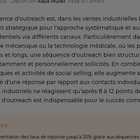
026
· Geprüft von
Klaus Müller
, Head of Content
nce d'outreach est, dans les ventes industrielle
t stratégique pour l'approche systématique et 
otentiels via différents canaux. Particulièrement
rie mécanique ou la technologie médicale, où les 
 et longs, une séquence d'outreach bien structuré
tamment et personnellement sollicités. En combin
ques et activités de
social selling
, elle augmente s
té d'une réponse par rapport aux contacts individu
 industriels ne réagissent qu'après 8 à 12 points 
d'outreach est indispensable pour le succès comm
CTS
ntation des taux de réponse jusqu'à 33% grâce aux séquences m