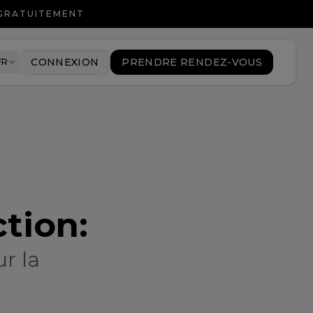
 GRATUITEMENT
CONNEXION
PRENDRE RENDEZ-VOUS
FR
ction
:
r la