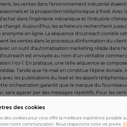
ment, les ventes dans l'environnement industriel étaien
essionnels et la prospection téléphonique à froid. Avec 
d'achat dans l'ingénierie mécanique et l'industrie chim
a changé. Aujourd'hui, les acheteurs recherchent jusqu
 anonyme en ligne. La séquence d'outreach comble cet
nt les ventes dans le processus d'information du client, 
 avec un outil d'automatisation marketing réside dans l'
'outreach est envoyée au nom d'un véritable commerc
ion 1-to-1. En pratique, une telle séquence se compos
médias. Tandis que l'e-mail en constitue l'épine dorsale, 
s avec les publications du lead et les appels téléphoniq
ette orchestration garantit que la marque du fournisseur
, sans agacer par des messages répétitifs. Pour les vente
rement pertinent, car il faut souvent transmettre une e
tres des cookies
 long terme, ce qui est difficilement réalisable avec un se
ns des cookies pour vous offrir la meilleure expérience possible su
nts d'une séquence moderne
iorer notre communication. Nous respectons votre vie privée.
Po