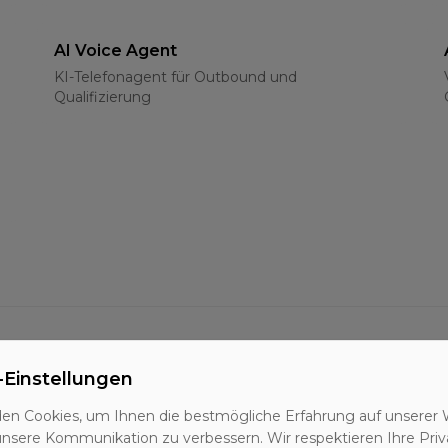
AI Voice Agent
KI-Telefonagent für Outbound und
Qualifizierung
-Einstellungen
BANT-Methode
Qualifizierungsframework für B2B-Leads
en Cookies, um Ihnen die bestmögliche Erfahrung auf unserer 
unsere Kommunikation zu verbessern. Wir respektieren Ihre Priv