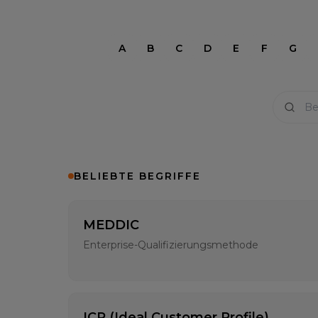
A
B
C
D
E
F
G
BELIEBTE BEGRIFFE
MEDDIC
Enterprise-Qualifizierungsmethode
ICP (Ideal Customer Profile)