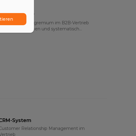
Buying Center
tieren
Das Entscheidergremium im B2B-Vertrieb
verstehen, mappen und systematisch
bearbeiten – Rollen, Strategien und Multi-
Threading 2026
CRM-System
Customer Relationship Management im
Vertrieb