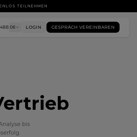
TENLOS TEILNEHMEN
9488
LOGIN
GESPRÄCH VEREINBAREN
DE
Vertrieb
Analyse bis
serfolg.