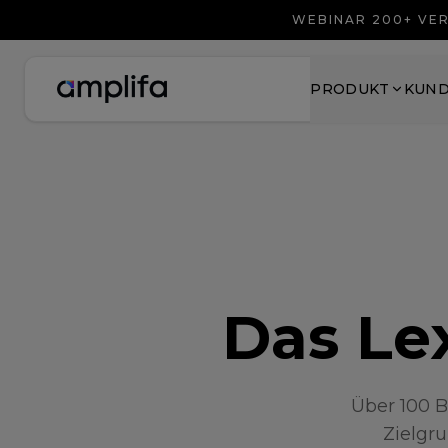
WEBINAR 200+ VER
PRODUKT
KUN
Das Lex
Über 100 B
Zielgru