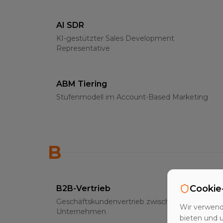
AI SDR
KI-gestützter Sales Development
Representative
ABM Tiering
Stufenmodell im Account-Based Marketing
B
Cookie
B2B-Vertrieb
Geschäftskundenvertrieb zwischen
Wir verwend
Unternehmen
bieten und 