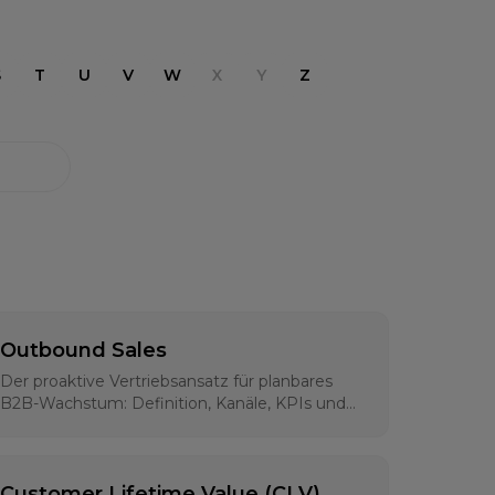
S
T
U
V
W
X
Y
Z
Outbound Sales
Der proaktive Vertriebsansatz für planbares
B2B-Wachstum: Definition, Kanäle, KPIs und
moderne Strategien für 2026
Customer Lifetime Value (CLV)