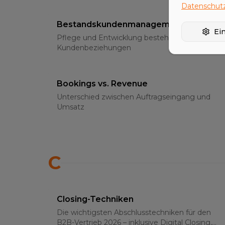
Datenschutz
Bestandskundenmanagement
Ei
Pflege und Entwicklung bestehender
Kundenbeziehungen
Bookings vs. Revenue
Unterschied zwischen Auftragseingang und
Umsatz
C
Closing-Techniken
Die wichtigsten Abschlusstechniken für den
B2B-Vertrieb 2026 – inklusive Digital Closing,