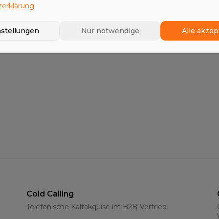
erklärung
Business Development
nstellungen
Nur notwendige
Alle akzep
Erschließung neuer Geschäftsfelder
Cold Calling
Telefonische Kaltakquise im B2B-Vertrieb