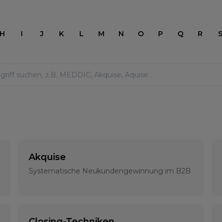
H
I
J
K
L
M
N
O
P
Q
R
Akquise
Systematische Neukundengewinnung im B2B
Closing-Techniken