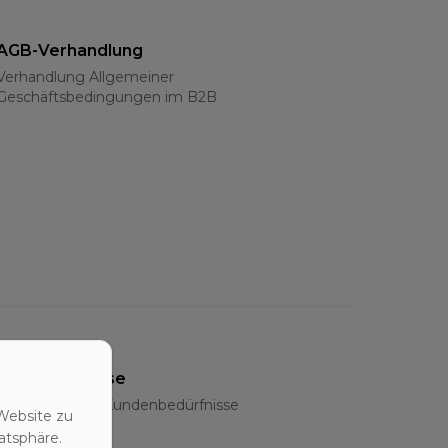
AGB-Verhandlung
Verhandlung Allgemeiner
Geschäftsbedingungen im B2B
Bedarfsanalyse
Ermittlung der Kundenbedürfnisse
Website zu
atsphäre.