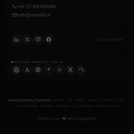
+49 211 86089488
hello@amplifa.ai
© 2026 Amplifa
RESUMIR AMPLIFA CON IA
Asociaciones y fuentes:
VDMA
·
ZVEI
·
BME
·
Bitkom
·
BVMW
·
VCI
·
VDA
·
BVMed
·
Statista
·
Destatis
·
G2 Reviews
·
OMR Reviews
Hecho con ♥ en Düsseldorf