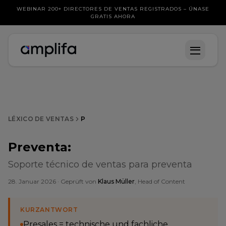
WEBINAR 200+ DIRECTORES DE VENTAS REGISTRADOS – ÚNASE
GRATIS AHORA
LÉXICO DE VENTAS
P
Preventa
:
Soporte técnico de ventas para preventa
28. Januar 2026
· Geprüft von
Klaus Müller
, Head of Content
KURZANTWORT
Presales = technische und fachliche