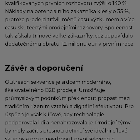
kvalifikovaných prvních rozhovorů zvýšil o 140 %.
Náklady na potenciálního zákazníka klesly o 35 %,
protože prodejci trávili méně času výzkumem a více
času skutečnými prodejními rozhovory. Společnost
tak získala tři nové velké zákazníky, což odpovídalo
dodatečnému obratu 1,2 milionu eur v prvním roce.
Závěr a doporučení
Outreach sekvence je srdcem moderního,
škálovatelného B2B prodeje. Umožňuje
průmyslovým podnikům překlenout propast mezi
tradičním řízením vztahů a digitální efektivitou. Pro
úspěch je však klíčové, aby technologie
podporovala lidi a nenahrazovala je. Prodejní týmy
by měly začít s přesnou definicí své ideální cílové
skupiny a pro ni navrhnout první sekvenci o