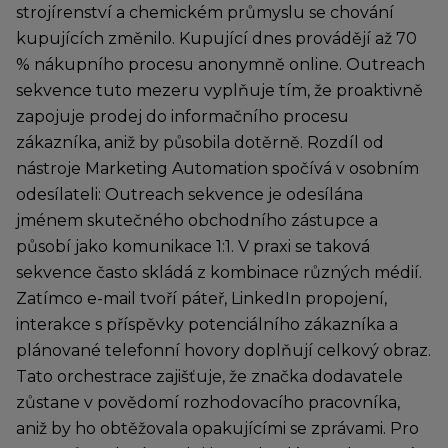
strojírenství a chemickém průmyslu se chování
kupujících změnilo. Kupující dnes provádějí až 70
% nákupního procesu anonymně online. Outreach
sekvence tuto mezeru vyplňuje tím, že proaktivně
zapojuje prodej do informačního procesu
zákazníka, aniž by působila dotěrně. Rozdíl od
nástroje Marketing Automation spočívá v osobním
odesílateli: Outreach sekvence je odesílána
jménem skutečného obchodního zástupce a
působí jako komunikace 1:1. V praxi se taková
sekvence často skládá z kombinace různých médií.
Zatímco e-mail tvoří páteř, LinkedIn propojení,
interakce s příspěvky potenciálního zákazníka a
plánované telefonní hovory doplňují celkový obraz.
Tato orchestrace zajišťuje, že značka dodavatele
zůstane v povědomí rozhodovacího pracovníka,
aniž by ho obtěžovala opakujícími se zprávami. Pro