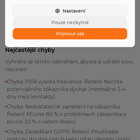
nebo vést k tomu, že se doména společnosti
dostane na černé listiny. Zvláště v německém
Nastavení
středním podnikání, kde záleží na osobních
Pouze nezbytné
vztazích, je hrubá automatizace rychle vnímána
jako neuctivá.
Přijmout vše
Nejčastější chyby
Vyhněte se těmto nástrahám, abyste si udrželi svou
reputaci:
Chyba: Příliš vysoká frekvence. Řešení: Nechte
potenciálního zákazníka dýchat (minimálně 2-4
dny mezi kontakty).
Chyba: Nedostatečné zaměření na zákazníka.
Řešení: Mluvte 80 % o problémech zákazníka a
pouze 20 % o vašem řešení.
Chyba: Zanedbání GDPR. Řešení: Používejte
postupy double-opt-in nebo při studeném volání