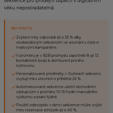
sekvence pro prodejní úspěch v digitálním
věku nepostradatelná.
KEY FACTS
Zvýšení míry odpovědí až o 33 % díky
vícekanálovým sekvencím ve srovnání s čistě e-
mailovými kampaněmi.
V průměru je v B2B průmyslu zapotřebí 8 až 12
kontaktních bodů k domluvení prvního
rozhovoru.
Personalizované předměty v Outreach sekvenci
zvyšují míru otevření o přibližně 26 %.
Automatizované sekvence ušetří obchodním
zástupcům v průměru 10-15 hodin manuálního
výzkumu a psaní týdně.
Použití videozpráv v rámci sekvence může zvýšit
míru rezervace schůzek až o 40 %.