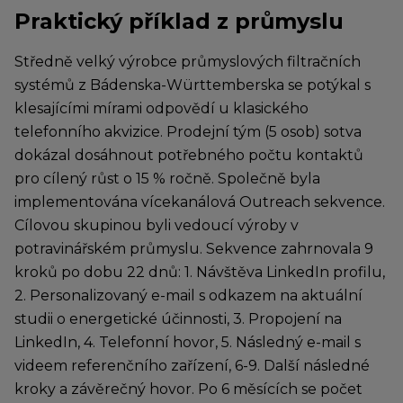
Praktický příklad z průmyslu
Středně velký výrobce průmyslových filtračních
systémů z Bádenska-Württemberska se potýkal s
klesajícími mírami odpovědí u klasického
telefonního akvizice. Prodejní tým (5 osob) sotva
dokázal dosáhnout potřebného počtu kontaktů
pro cílený růst o 15 % ročně. Společně byla
implementována vícekanálová Outreach sekvence.
Cílovou skupinou byli vedoucí výroby v
potravinářském průmyslu. Sekvence zahrnovala 9
kroků po dobu 22 dnů: 1. Návštěva LinkedIn profilu,
2. Personalizovaný e-mail s odkazem na aktuální
studii o energetické účinnosti, 3. Propojení na
LinkedIn, 4. Telefonní hovor, 5. Následný e-mail s
videem referenčního zařízení, 6-9. Další následné
kroky a závěrečný hovor. Po 6 měsících se počet