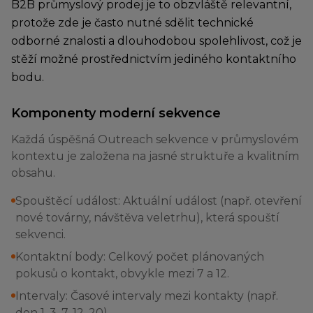
B2B průmyslový prodej je to obzvláště relevantní,
protože zde je často nutné sdělit technické
odborné znalosti a dlouhodobou spolehlivost, což je
stěží možné prostřednictvím jediného kontaktního
bodu.
Komponenty moderní sekvence
Každá úspěšná Outreach sekvence v průmyslovém
kontextu je založena na jasné struktuře a kvalitním
obsahu.
Spouštěcí událost: Aktuální událost (např. otevření
nové továrny, návštěva veletrhu), která spouští
sekvenci.
Kontaktní body: Celkový počet plánovaných
pokusů o kontakt, obvykle mezi 7 a 12.
Intervaly: Časové intervaly mezi kontakty (např.
den 1, 3, 7, 12, 20).