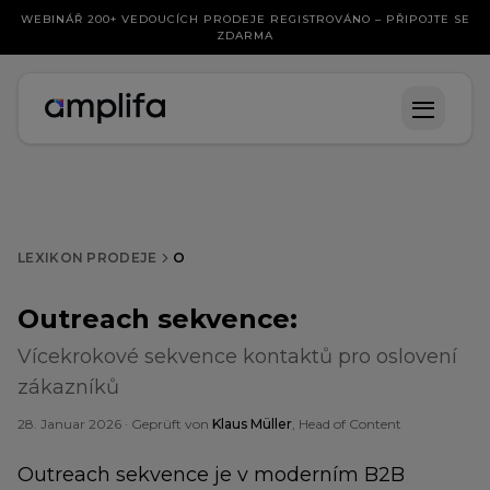
WEBINÁŘ 200+ VEDOUCÍCH PRODEJE REGISTROVÁNO – PŘIPOJTE SE
ZDARMA
LEXIKON PRODEJE
O
Outreach sekvence
:
Vícekrokové sekvence kontaktů pro oslovení
zákazníků
28. Januar 2026
· Geprüft von
Klaus Müller
, Head of Content
Outreach sekvence je v moderním B2B