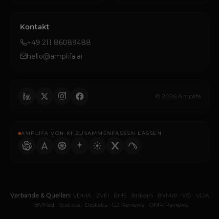
Kontakt
+49 211 86089488
hello@amplifa.ai
© 2026 Amplifa
AMPLIFA VON KI ZUSAMMENFASSEN LASSEN
Verbände & Quellen:
VDMA
·
ZVEI
·
BME
·
Bitkom
·
BVMW
·
VCI
·
VDA
·
BVMed
·
Statista
·
Destatis
·
G2 Reviews
·
OMR Reviews