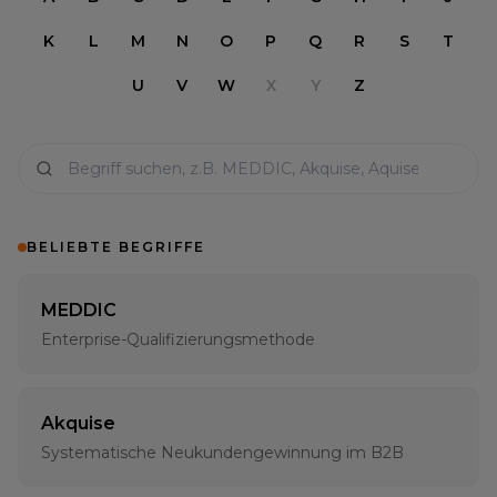
K
L
M
N
O
P
Q
R
S
T
U
V
W
X
Y
Z
BELIEBTE BEGRIFFE
MEDDIC
Enterprise-Qualifizierungsmethode
Akquise
Systematische Neukundengewinnung im B2B