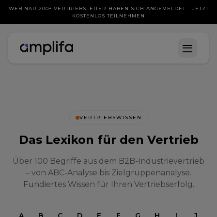
WEBINAR 200+ VERTRIEBSLEITER HABEN SICH ANGEMELDET – JETZT
KOSTENLOS TEILNEHMEN
VERTRIEBSWISSEN
Das Lexikon für den Vertrieb
Über 100 Begriffe aus dem B2B-Industrievertrieb
– von ABC-Analyse bis Zielgruppenanalyse.
Fundiertes Wissen für Ihren Vertriebserfolg.
A
B
C
D
E
F
G
H
I
J