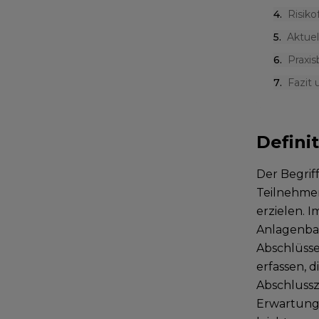
4
.
Risiko
5
.
Aktue
6
.
Praxis
7
.
Fazit
Defini
Der Begrif
Teilnehmer 
erzielen. 
Anlagenbau
Abschlüss
erfassen, 
Abschlussz
Erwartung