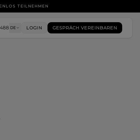
TENLOS TEILNEHMEN
9488
LOGIN
GESPRÄCH VEREINBAREN
DE
t