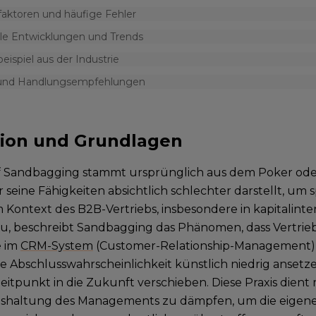
faktoren und häufige Fehler
lle Entwicklungen und Trends
beispiel aus der Industrie
 und Handlungsempfehlungen
tion und Grundlagen
f Sandbagging stammt ursprünglich aus dem Poker ode
seine Fähigkeiten absichtlich schlechter darstellt, um s
Im Kontext des B2B-Vertriebs, insbesondere in kapitalin
, beschreibt Sandbagging das Phänomen, dass Vertrieb
e im
CRM-System
(Customer-Relationship-Management) 
die Abschlusswahrscheinlichkeit künstlich niedrig anset
eitpunkt in die Zukunft verschieben. Diese Praxis dient 
shaltung des Managements zu dämpfen, um die eigene