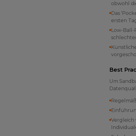
obwohl die
Das 'Pocke
ersten Ta
Low-Ball-
schlechter
Künstlich
vorgescho
Best Prac
Um Sandba
Datenquali
Regelmäßi
Einführung
Vergleich
Individua