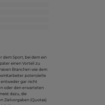
r dem Sport, bei dem ein
päter einen Vorteil zu
tensiven Branchen wie dem
smitarbeiter potenzielle
entweder gar nicht
zen oder den erwarteten
meist dazu, die
n Zielvorgaben (Quotas)