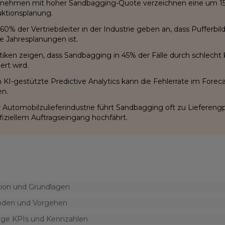
nehmen mit hoher Sandbagging-Quote verzeichnen eine um 15% 
ktionsplanung.
60% der Vertriebsleiter in der Industrie geben an, dass Pufferbi
se Jahresplanungen ist.
stiken zeigen, dass Sandbagging in 45% der Fälle durch schlech
ert wird.
 KI-gestützte Predictive Analytics kann die Fehlerrate im Forec
n.
r Automobilzulieferindustrie führt Sandbagging oft zu Lieferengp
ffiziellem Auftragseingang hochfährt.
tion und Grundlagen
den und Vorgehen
ige KPIs und Kennzahlen