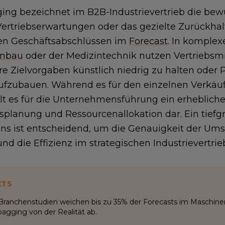
ng bezeichnet im B2B-Industrievertrieb die bew
ertriebserwartungen oder das gezielte Zurückhal
en Geschäftsabschlüssen im
Forecast
. In komple
enbau
oder der Medizintechnik nutzen Vertriebsmit
hre Zielvorgaben künstlich niedrig zu halten oder 
ufzubauen. Während es für den einzelnen Verkäufe
ellt es für die Unternehmensführung ein erhebliche
splanung und Ressourcenallokation dar. Ein tiefg
s ist entscheidend, um die Genauigkeit der Um
nd die Effizienz im strategischen Industrievertrieb
CTS
Branchenstudien weichen bis zu 35% der Forecasts im Maschin
agging von der Realität ab.