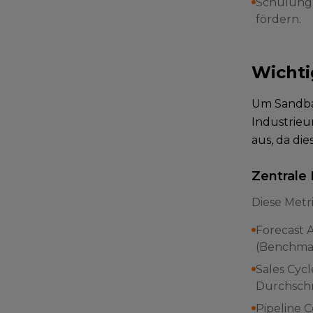
Schulung 
fördern.
Wichti
Um Sandba
Industrieu
aus, da di
Zentrale
Diese Metr
Forecast 
(Benchmar
Sales Cycl
Durchschni
Pipeline 