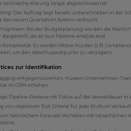
 technische Klärung längst abgeschlossen ist.
ting': Der Auftrag liegt bereits unterschrieben in der S
g des neuen Quartals im System verbucht.
Prognosen: Bei der Budgetplanung werden die Marktch
 dargestellt, als sie laut Pipeline-Analyse sind.
e Komplexität: Es werden fiktive Hürden (z.B. Compli
ben, um den Abschlusszeitpunkt zu verzögern.
tices zur Identifikation
gging entgegenzuwirken, müssen Unternehmen Transp
tät im CRM erhöhen.
ge Pipeline-Reviews mit Fokus auf die Verweildauer in e
 von objektiven 'Exit Criteria' für jede Stufe im Verkauf
 von historischem Forecast-Verhalten mit tatsächlichen 
lebene.