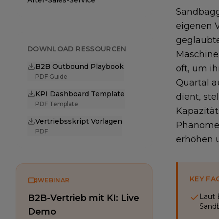
After-Sales-Service
Sandbaggi
eigenen V
geglaubt
DOWNLOAD RESSOURCEN
Maschin
B2B Outbound Playbook
oft, um i
PDF Guide
Quartal a
KPI Dashboard Template
dient, st
PDF Template
Kapazität
Vertriebsskript Vorlagen
Phänomen
PDF
erhöhen u
KEY FA
WEBINAR
Laut 
B2B-Vertrieb mit KI: Live
Sandb
Demo