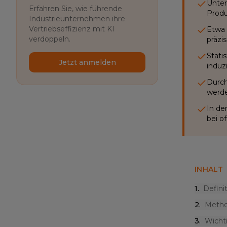
Unter
Erfahren Sie, wie führende
Produ
Industrieunternehmen ihre
Vertriebseffizienz mit KI
Etwa 
verdoppeln.
präzi
Stati
Jetzt anmelden
induzi
Durch
werde
In de
bei o
INHALT
1
.
Defini
2
.
Metho
3
.
Wicht