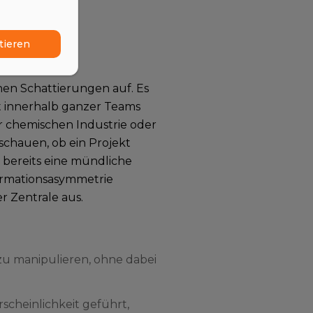
tieren
enen Schattierungen auf. Es
t innerhalb ganzer Teams
er chemischen Industrie oder
schauen, ob ein Projekt
 bereits eine mündliche
formationsasymmetrie
 Zentrale aus.
zu manipulieren, ohne dabei
scheinlichkeit geführt,