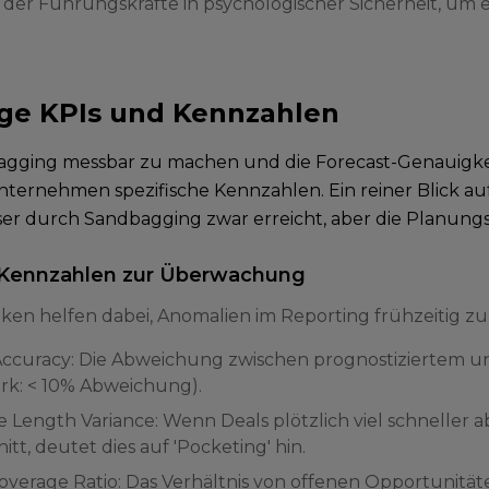
der Führungskräfte in psychologischer Sicherheit, um 
ge KPIs und Kennzahlen
gging messbar zu machen und die Forecast-Genauigkei
nternehmen spezifische Kennzahlen. Ein reiner Blick au
eser durch Sandbagging zwar erreicht, aber die Planung
 Kennzahlen zur Überwachung
iken helfen dabei, Anomalien im Reporting frühzeitig z
Accuracy: Die Abweichung zwischen prognostiziertem un
k: < 10% Abweichung).
e Length Variance: Wenn Deals plötzlich viel schneller ab
tt, deutet dies auf 'Pocketing' hin.
Coverage Ratio: Das Verhältnis von offenen Opportunitä