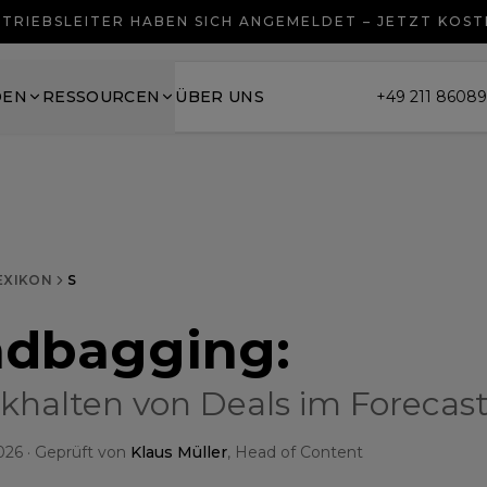
TRIEBSLEITER HABEN SICH ANGEMELDET – JETZT KOS
DEN
RESSOURCEN
ÜBER UNS
+49 211 8608
EXIKON
S
ndbagging
:
khalten von Deals im Forecas
026
· Geprüft von
Klaus Müller
, Head of Content