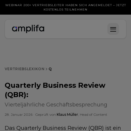
WEBINAR 200+ VERTRIEBSLEITER HABEN SICH ANGEMELDET – JETZT
KOSTENLOS TEILNEHMEN
VERTRIEBSLEXIKON
Q
Quarterly Business Review
(QBR)
:
Vierteljährliche Geschäftsbesprechung
28. Januar 2026
· Geprüft von
Klaus Müller
, Head of Content
Das Quarterly Business Review (QBR) ist ein