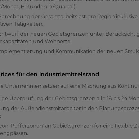
/Monat, B-Kunden 1x/Quartal).
: Berechnung der Gesamtarbeitslast pro Region inklusive
tiven Tätigkeiten.
: Entwurf der neuen Gebietsgrenzen unter Berücksicht
erkapazitäten und Wohnorte.
: Implementierung und Kommunikation der neuen Struk
tices für den Industriemittelstand
he Unternehmen setzen auf eine Mischung aus Kontinuitä
ge Überprüfung der Gebietsgrenzen alle 18 bis 24 Mon
ung der Außendienstmitarbeiter in den Planungsprozes
.
on 'Pufferzonen' an Gebietsgrenzen für eine flexible 
sengpässen.