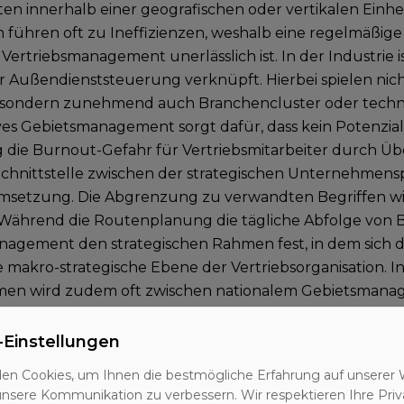
ten innerhalb einer geografischen oder vertikalen Einhe
 führen oft zu Ineffizienzen, weshalb eine regelmäßig
ertriebsmanagement unerlässlich ist. In der Industrie
r Außendienststeuerung verknüpft. Hierbei spielen nic
, sondern zunehmend auch Branchencluster oder techno
ives Gebietsmanagement sorgt dafür, dass kein Potenzia
ig die Burnout-Gefahr für Vertriebsmitarbeiter durch Üb
 Schnittstelle zwischen der strategischen Unternehmen
msetzung. Die Abgrenzung zu verwandten Begriffen wi
: Während die Routenplanung die tägliche Abfolge von B
agement den strategischen Rahmen fest, in dem sich 
die makro-strategische Ebene der Vertriebsorganisation. 
en wird zudem oft zwischen nationalem Gebietsmana
nel-Management unterschieden, wobei die Grundprinzi
leiben.
-Einstellungen
en Cookies, um Ihnen die bestmögliche Erfahrung auf unserer 
s Gebietsmanagements
unsere Kommunikation zu verbessern. Wir respektieren Ihre Priv