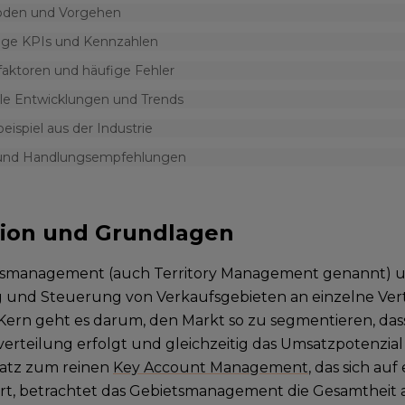
den und Vorgehen
ige KPIs und Kennzahlen
faktoren und häufige Fehler
lle Entwicklungen und Trends
beispiel aus der Industrie
 und Handlungsempfehlungen
tion und Grundlagen
tsmanagement (auch Territory Management genannt) um
und Steuerung von Verkaufsgebieten an einzelne Vert
Kern geht es darum, den Markt so zu segmentieren, das
tverteilung erfolgt und gleichzeitig das Umsatzpotenzial
atz zum reinen
Key Account Management
, das sich a
rt, betrachtet das Gebietsmanagement die Gesamtheit