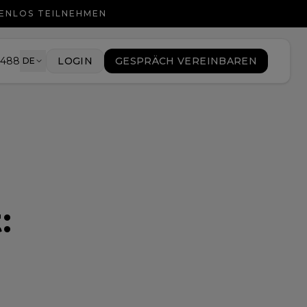
TENLOS TEILNEHMEN
9488
LOGIN
GESPRÄCH VEREINBAREN
DE
t
: