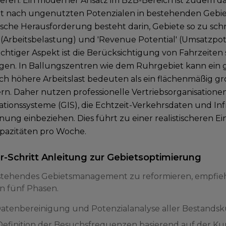
izieren. Ein moderner Ansatz im B2B-Bereich ist zudem da
t nach ungenutzten Potenzialen in bestehenden Gebie
che Herausforderung besteht darin, Gebiete so zu schnei
 (Arbeitsbelastung) und 'Revenue Potential' (Umsatzpote
chtiger Aspekt ist die Berücksichtigung von Fahrzeiten s
en. In Ballungszentren wie dem Ruhrgebiet kann ein g
ich höhere Arbeitslast bedeuten als ein flächenmäßig g
. Daher nutzen professionelle Vertriebsorganisatione
tionssysteme (GIS), die Echtzeit-Verkehrsdaten und In
nung einbeziehen. Dies führt zu einer realistischeren E
pazitäten pro Woche.
ür-Schritt Anleitung zur Gebietsoptimierung
tehendes Gebietsmanagement zu reformieren, empfiehlt
n fünf Phasen.
: Datenbereinigung und Potenzialanalyse aller Bestand
 Definition der Besuchsfrequenzen basierend auf der Kun