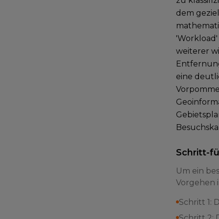
zu klassif
dem geziel
mathematis
'Workload'
weiterer wi
Entfernung
eine deutl
Vorpommern
Geoinforma
Gebietspla
Besuchska
Schritt-f
Um ein bes
Vorgehen i
Schritt 1
Schritt 2: