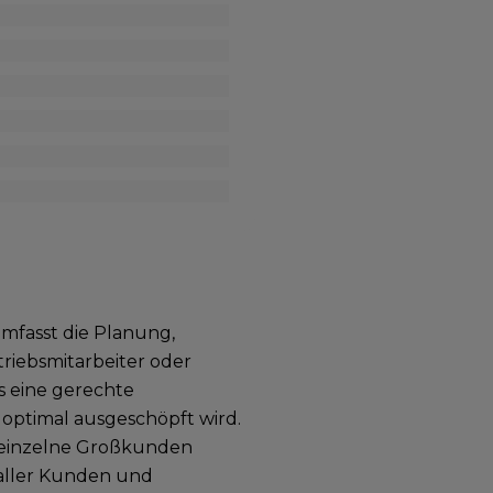
fasst die Planung,
riebsmitarbeiter oder
s eine gerechte
 optimal ausgeschöpft wird.
uf einzelne Großkunden
 aller Kunden und