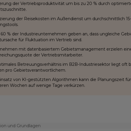
erung der Vertriebsproduktivität um bis zu 20 % durch optimie
tszuschnitte.
ierung der Reisekosten im Außendienst um durchschnittlich 15-2
ngstools.
60 % der Industrieunternehmen geben an, dass ungleiche Gebi
ursache für Fluktuation im Vertrieb sind.
nehmen mit datenbasiertem Gebietsmanagement erzielen ein
rreichungsquote der Vertriebsmitarbeiter.
ptimales Betreuungsverhältnis im B2B-Industriesektor liegt oft b
n pro Gebietsverantwortlichem.
insatz von KI-gestützten Algorithmen kann die Planungszeit fü
ren Wochen auf wenige Tage verkürzen.
tion und Grundlagen