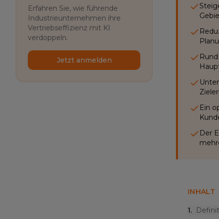
Steig
Erfahren Sie, wie führende
Gebie
Industrieunternehmen ihre
Vertriebseffizienz mit KI
Reduz
verdoppeln.
Planu
Rund 
Jetzt anmelden
Haupt
Unter
Ziele
Ein o
Kunde
Der E
mehre
INHALT
1
.
Defini