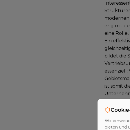
Interessen
Strukturen
modernen V
eng mit de
eine Rolle
Ein effekt
gleichzeit
bildet die
Vertriebsu
essenziell
Gebietsman
ist somit 
Unternehm
Sales-Chan
identisch b
Cookie
Wir verwend
Ziele de
bieten und 