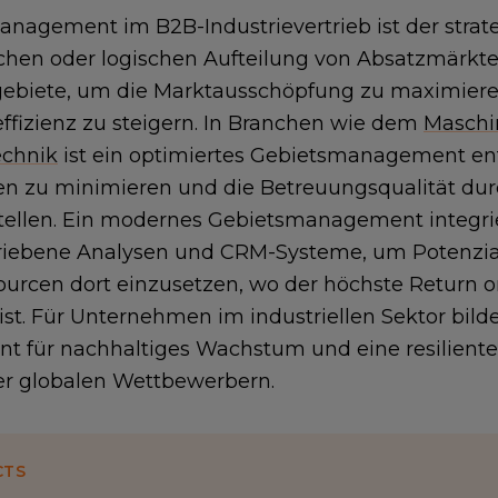
nagement im B2B-Industrievertrieb ist der strat
chen oder logischen Aufteilung von Absatzmärkten
gebiete, um die Marktausschöpfung zu maximiere
effizienz zu steigern. In Branchen wie dem
Maschi
echnik
ist ein optimiertes Gebietsmanagement e
en zu minimieren und die Betreuungsqualität du
tellen. Ein modernes Gebietsmanagement integri
iebene Analysen und CRM-Systeme, um Potenziale
urcen dort einzusetzen, wo der höchste Return o
ist. Für Unternehmen im industriellen Sektor bilde
 für nachhaltiges Wachstum und eine resiliente
r globalen Wettbewerbern.
CTS