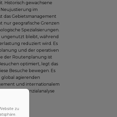
it. Historisch gewachsene
e Neujustierung im
 ist das Gebietsmanagement
ht nur geografische Grenzen
logische Spezialisierungen.
l ungenutzt bleibt, während
erlastung reduziert wird. Es
splanung und der operativen
e der Routenplanung ist
esuchen optimiert, legt das
diese Besuche bewegen. Es
In global agierenden
gement und internationalem
pien der Potenzialanalyse
Website zu
atsphäre.