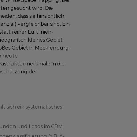
s 'White Space Mapping', bei
ten gesucht wird. Die
den, dass sie hinsichtlich
nzial) vergleichbar sind. Ein
tatt reiner Luftlinien-
eografisch kleines Gebiet
roßes Gebiet in Mecklenburg-
n heute
frastrukturmerkmale in die
inschätzung der
 sich ein systematisches
skunden und Leads im CRM.
denklassifizierung (z.B. A-