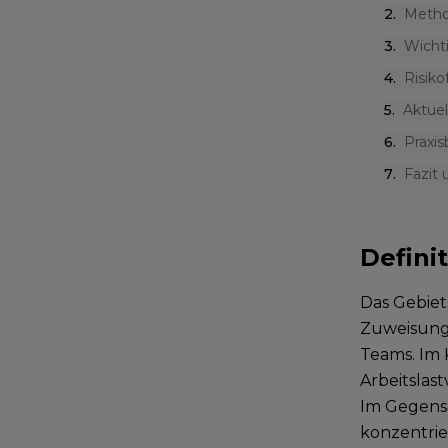
2
.
Metho
3
.
Wicht
4
.
Risiko
5
.
Aktue
6
.
Praxis
7
.
Fazit
Defini
Das Gebie
Zuweisung 
Teams. Im 
Arbeitslas
Im Gegens
konzentrie