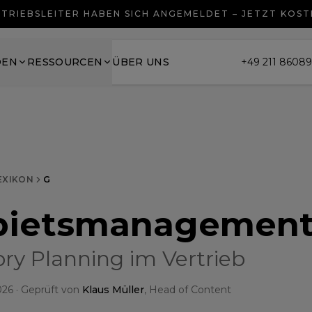
TRIEBSLEITER HABEN SICH ANGEMELDET – JETZT KOS
DEN
RESSOURCEN
ÜBER UNS
+49 211 8608
EXIKON
G
bietsmanagemen
ory Planning im Vertrieb
026
· Geprüft von
Klaus Müller
, Head of Content