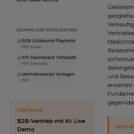
After-Sales-Service
Gebietsma
geografis
Verkaufs
DOWNLOAD RESSOURCEN
Vertriebs
B2B Outbound Playbook
Medizint
PDF Guide
Reisezeit
KPI Dashboard Template
sicherzus
PDF Template
datengetr
Vertriebsskript Vorlagen
und Resso
PDF
erwarten 
Fundament
gegenübe
WEBINAR
B2B-Vertrieb mit KI: Live
KEY FA
Demo