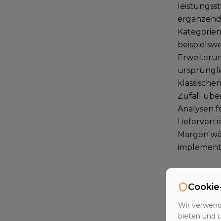
leistungss
ergänzende
Kategorien
beispielsw
Erweiterun
ursprüngli
klassische
Zufall übe
Analysen f
Liefervertr
Margen wäh
implement
Arten de
Cookie
In der ind
Wir verwend
Upselling:
bieten und 