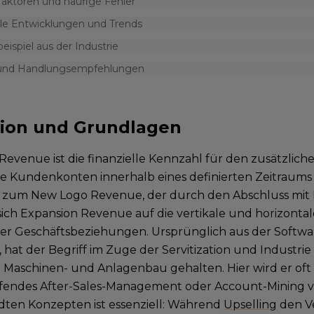
faktoren und häufige Fehler
lle Entwicklungen und Trends
beispiel aus der Industrie
 und Handlungsempfehlungen
tion und Grundlagen
Revenue ist die finanzielle Kennzahl für den zusätzlic
 Kundenkonten innerhalb eines definierten Zeitraums g
 zum New Logo Revenue, der durch den Abschluss mit
 sich Expansion Revenue auf die vertikale und horizont
r Geschäftsbeziehungen. Ursprünglich aus der Softwar
hat der Begriff im Zuge der Servitization und Industrie 
n Maschinen- und Anlagenbau gehalten. Hier wird er oft
fendes After-Sales-Management oder Account-Mining 
ten Konzepten ist essenziell: Während
Upselling
den Ve