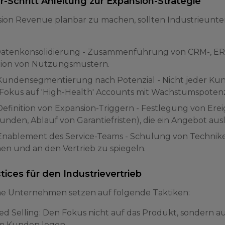
ür-Schritt Anleitung zur Expansion-Strategie
ion Revenue planbar zu machen, sollten Industrieun
: Datenkonsolidierung - Zusammenführung von CRM-, E
ation von Nutzungsmustern.
: Kundensegmentierung nach Potenzial - Nicht jeder Kun
 Fokus auf 'High-Health' Accounts mit Wachstumspotenz
 Definition von Expansion-Triggern - Festlegung von Erei
unden, Ablauf von Garantiefristen), die ein Angebot aus
: Enablement des Service-Teams - Schulung von Technike
en und an den Vertrieb zu spiegeln.
tices für den Industrievertrieb
he Unternehmen setzen auf folgende Taktiken:
d Selling: Den Fokus nicht auf das Produkt, sondern au
m Kunden legen.