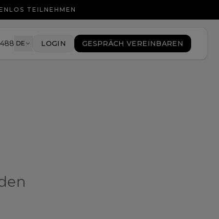
TENLOS TEILNEHMEN
9488
LOGIN
GESPRÄCH VEREINBAREN
DE
den