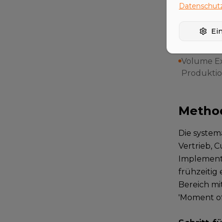
Maschinen
Datenschutz
Cross-Sel
Anlagen od
Ei
Add-ons: Z
Volume E
Produktio
Metho
Die system
Vertrieb, 
Implementi
frühzeitig
Bereich mi
'Moment o