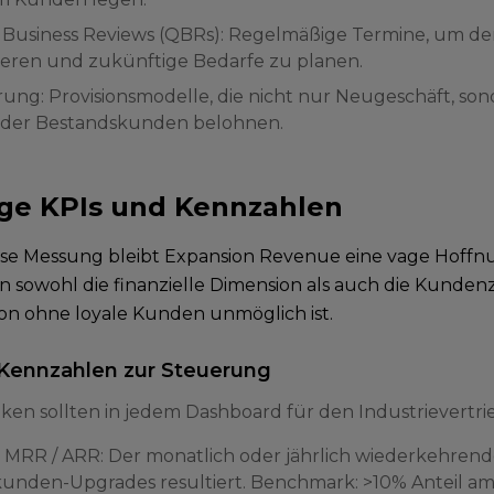
 Business Reviews (QBRs): Regelmäßige Termine, um de
eren und zukünftige Bedarfe zu planen.
erung: Provisionsmodelle, die nicht nur Neugeschäft, 
 der Bestandskunden belohnen.
ge KPIs und Kennzahlen
se Messung bleibt Expansion Revenue eine vage Hoffn
 sowohl die finanzielle Dimension als auch die Kundenz
on ohne loyale Kunden unmöglich ist.
 Kennzahlen zur Steuerung
iken sollten in jedem Dashboard für den Industrievertri
 MRR / ARR: Der monatlich oder jährlich wiederkehrende
unden-Upgrades resultiert. Benchmark: >10% Anteil 