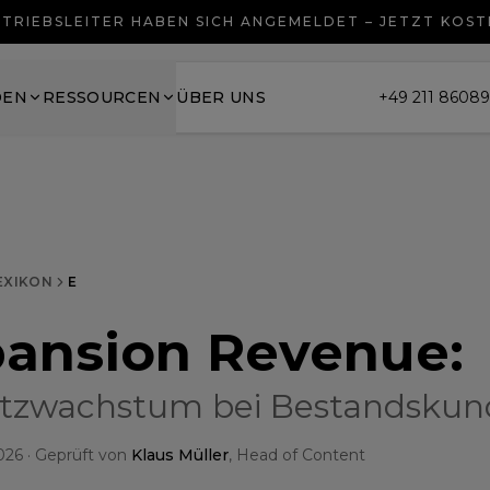
TRIEBSLEITER HABEN SICH ANGEMELDET – JETZT KOS
DEN
RESSOURCEN
ÜBER UNS
+49 211 8608
EXIKON
E
pansion Revenue
:
tzwachstum bei Bestandskun
026
· Geprüft von
Klaus Müller
, Head of Content