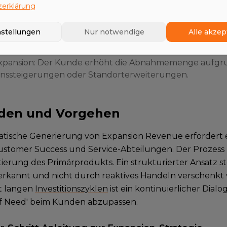
konfiguration.
erklärung
ling: Verkauf von komplementären Produkten, wie z.B. S
er spezialisierte Schmierstoffe.
nstellungen
Nur notwendige
Alle akzep
usätzliche Features, oft im digitalen Bereich (z.B. Remo
xpansion: Der Kunde erhöht die Abnahmemenge aufgr
nssteigerungen oder Standorterweiterungen.
den und Vorgehen
atische Generierung von Expansion Revenue erfordert
Customer Success und Service-Abteilungen. Der Prozess 
erung des Primärprodukts. Ein strukturierter Ansatz stel
 erkannt und nicht durch reaktives Handeln verschenkt
t langen
Investitionszyklen
ist ein kontinuierlicher Dia
f Need' beim Kunden abzupassen.