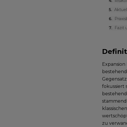
4
.
Risiko
5
.
Aktue
6
.
Praxis
7
.
Fazit
Defini
Expansion 
bestehende
Gegensatz
fokussiert
bestehende
stammend, 
klassische
wertschöp
zu verwand