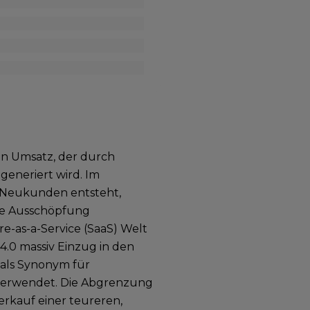
hen Umsatz, der durch
eneriert wird. Im
 Neukunden entsteht,
ale Ausschöpfung
e-as-a-Service (SaaS) Welt
4.0 massiv Einzug in den
 als Synonym für
verwendet. Die Abgrenzung
rkauf einer teureren,