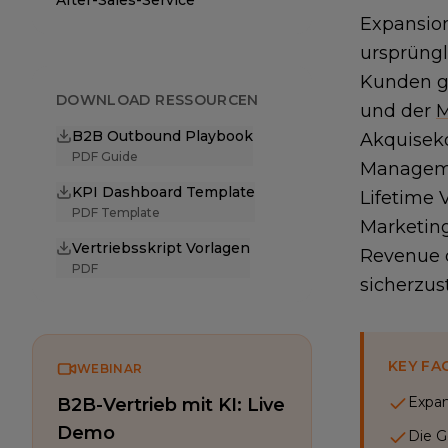
After-Sales-Service
Expansion
ursprüngl
Kunden ge
DOWNLOAD RESSOURCEN
und der
M
B2B Outbound Playbook
Akquiseko
PDF Guide
Manageme
KPI Dashboard Template
Lifetime 
PDF Template
Marketin
Vertriebsskript Vorlagen
Revenue d
PDF
sicherzust
KEY FA
WEBINAR
Expan
B2B-Vertrieb mit KI: Live
Demo
Die G