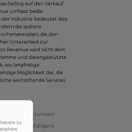
oss-Selling
auf den Verkauf
nue umfasst beide
der Industrie bedeutet dies
ndern die spätere
chsmaterialien, die den
cher Unterschied zur
sion Revenue wird nicht dem
ogramme und datengestützte
, wo langfristige
einzige Möglichkeit dar, die
iche wertstiftende Services
ür diesen Zusatzumsatz:
Website zu
 eine leistungsfähigere
atsphäre.