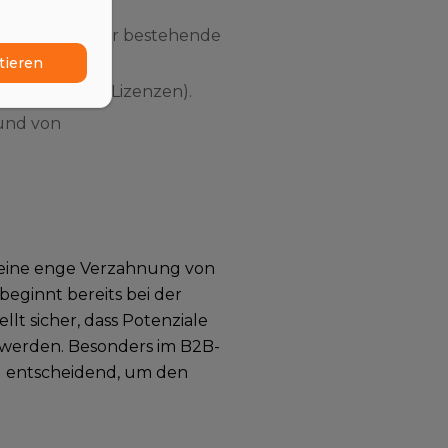
ensorik-Kits für bestehende
tieren
te-Monitoring-Lizenzen).
und von
 eine enge Verzahnung von
beginnt bereits bei der
lt sicher, dass Potenziale
 werden. Besonders im B2B-
log entscheidend, um den