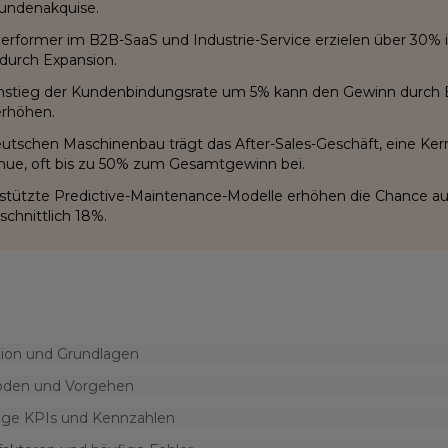
undenakquise.
erformer im B2B-SaaS und Industrie-Service erzielen über 30
n durch Expansion.
nstieg der Kundenbindungsrate um 5% kann den Gewinn durch 
rhöhen.
utschen Maschinenbau trägt das After-Sales-Geschäft, eine Ke
ue, oft bis zu 50% zum Gesamtgewinn bei.
stützte Predictive-Maintenance-Modelle erhöhen die Chance a
schnittlich 18%.
tion und Grundlagen
den und Vorgehen
ige KPIs und Kennzahlen