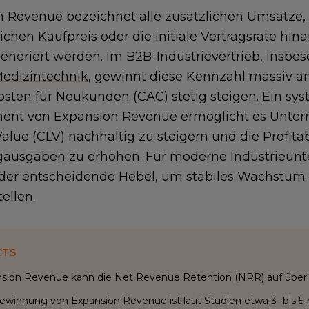
 Revenue bezeichnet alle zusätzlichen Umsätze,
ichen Kaufpreis oder die initiale Vertragsrate hi
neriert werden. Im B2B-Industrievertrieb, insbe
edizintechnik
, gewinnt diese Kennzahl massiv a
sten für Neukunden (CAC) stetig steigen. Ein sy
nt von Expansion Revenue ermöglicht es Unte
Value (CLV) nachhaltig zu steigern und die Profitab
gausgaben zu erhöhen. Für moderne Industrieunt
er entscheidende Hebel, um stabiles Wachstum 
ellen.
CTS
sion Revenue kann die Net Revenue Retention (NRR) auf über 
ewinnung von Expansion Revenue ist laut Studien etwa 3- bis 5-