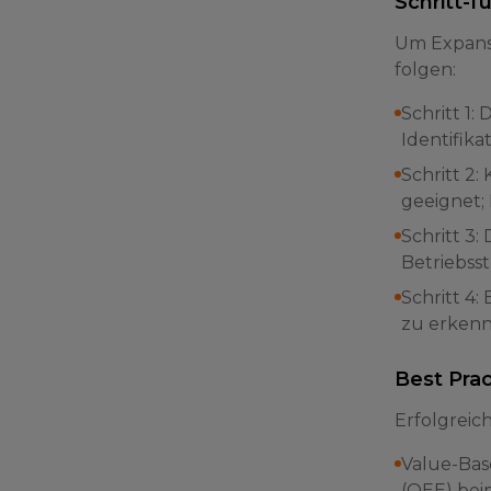
Schritt-f
Um Expans
folgen:
Schritt 1
Identifik
Schritt 2
geeignet;
Schritt 3:
Betriebsst
Schritt 4
zu erkenn
Best Prac
Erfolgreic
Value-Base
(OEE) bei