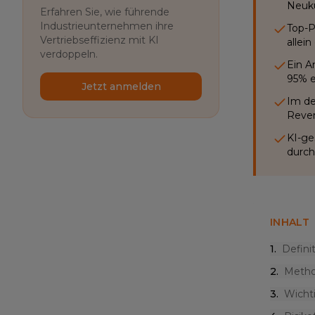
Neuk
Erfahren Sie, wie führende
Industrieunternehmen ihre
Top-P
Vertriebseffizienz mit KI
allei
verdoppeln.
Ein A
95% e
Jetzt anmelden
Im de
Reven
KI-ge
durch
INHALT
1
.
Defini
2
.
Metho
3
.
Wicht