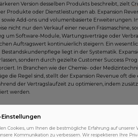
tärkeren Version desselben Produkts beschreibt, zielt
Cr
r Produkte oder Dienstleistungen ab. Expansion Reve
 sowie Add-ons und volumenbasierte Erweiterungen. In 
eise nicht nur den Verkauf einer neuen Fräsmaschine, so
g um Software-Module, Wartungsverträge oder Verbrau
chen Auftragswert kontinuierlich steigern. Ein wesentli
n Bestandskundenpflege liegt in der Systematik. Expan
rlassen, sondern durch gezielte Customer Success Pr
orciert. In Branchen wie der Chemie- oder Medizintechnik
äge die Regel sind, stellt der Expansion Revenue oft die 
rend der Vertragslaufzeit zu optimieren, indem zusätzl
iert werden.
s Expansion Revenue im B2B
-Einstellungen
ustriellen Praxis unterscheidet man vier Hauptquellen f
en Cookies, um Ihnen die bestmögliche Erfahrung auf unserer 
 Der Kunde wechselt auf ein höheres Service-Level oder
unsere Kommunikation zu verbessern. Wir respektieren Ihre Priv