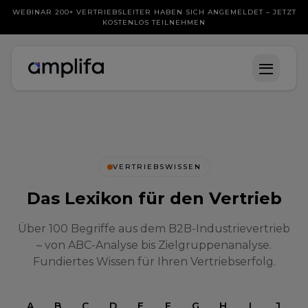
WEBINAR 200+ VERTRIEBSLEITER HABEN SICH ANGEMELDET – JETZT
KOSTENLOS TEILNEHMEN
VERTRIEBSWISSEN
Das Lexikon für den Vertrieb
Über 100 Begriffe aus dem B2B-Industrievertrieb
– von ABC-Analyse bis Zielgruppenanalyse.
Fundiertes Wissen für Ihren Vertriebserfolg.
A
B
C
D
E
F
G
H
I
J