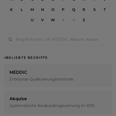
K
L
M
N
O
P
Q
R
S
T
U
V
W
X
Y
Z
BELIEBTE BEGRIFFE
MEDDIC
Enterprise-Qualifizierungsmethode
Akquise
Systematische Neukundengewinnung im B2B