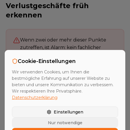
Verlustgeschäfte früh
erkennen
Wenn zwei oder mehr dieser Punkte
zutreffen, ist Alarm: kein fachlicher
Austausch vor der RFQ, Spezifikation
Cookie-Einstellungen
lässt keine Alternative zu, Kapazitäten
nicht verbindlich geklärt, Pricing ohne
Wir verwenden Cookies, um Ihnen die
Risikopuffer, nicht alle Rollen bekannt,
bestmögliche Erfahrung auf unserer Website zu
bieten und unsere Kommunikation zu verbessern.
Scope-Grenzen nicht dokumentiert,
Wir respektieren Ihre Privatsphäre.
Übergabe ungeklärt.
Datenschutzerklärung
Einstellungen
Wie Amplifa hilft, RFQs
Nur notwendige