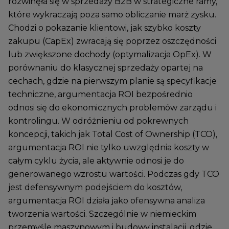
rozwinęła się w sprzedaży B2B w strategiczne ramy,
które wykraczają poza samo obliczanie marż zysku.
Chodzi o pokazanie klientowi, jak szybko koszty
zakupu (CapEx) zwracają się poprzez oszczędności
lub zwiększone dochody (optymalizacja OpEx). W
porównaniu do klasycznej sprzedaży opartej na
cechach, gdzie na pierwszym planie są specyfikacje
techniczne, argumentacja ROI bezpośrednio
odnosi się do ekonomicznych problemów zarządu i
kontrolingu. W odróżnieniu od pokrewnych
koncepcji, takich jak Total Cost of Ownership (TCO),
argumentacja ROI nie tylko uwzględnia koszty w
całym cyklu życia, ale aktywnie odnosi je do
generowanego wzrostu wartości. Podczas gdy TCO
jest defensywnym podejściem do kosztów,
argumentacja ROI działa jako ofensywna analiza
tworzenia wartości. Szczególnie w niemieckim
przemyśle maszynowym i budowy instalacji, gdzie