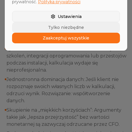
prywatność.
Polityka prywatności
Najczęstsze błędy w sprzedaży
Ustawienia
wartościowej
Tylko niezbędne
Unikaj tych pułapek, aby zachować swoją
wiarygodność:
Zaakceptuj wszystkie
Ignorowanie kosztów wdrożenia: Jeśli brakuje
szkoleń, integracji oprogramowania lub przestojów
podczas instalacji, kalkulacja wydaje się
nieprofesjonalna.
Jednostronna dominacja danych: Jeśli klient nie
rozpoznaje swoich własnych liczb w kalkulacji,
odrzuci wynik. Rozwiązanie: współtworzenie
danych.
Skupienie na „miękkich korzyściach”: Argumenty
takie jak „lepsza przejrzystość” bez wartości
monetarnej są zazwyczaj odrzucane przez CFO.