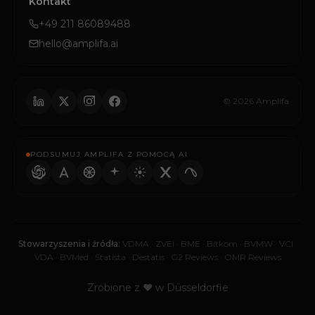
Kontakt
+49 211 86089488
hello@amplifa.ai
© 2026 Amplifa
PODSUMUJ AMPLIFA Z POMOCĄ AI
Stowarzyszenia i źródła:
VDMA
·
ZVEI
·
BME
·
Bitkom
·
BVMW
·
VCI
·
VDA
·
BVMed
·
Statista
·
Destatis
·
G2 Reviews
·
OMR Reviews
Zrobione z ♥ w Düsseldorfie