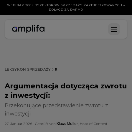
WEBINAR 200+ DYREKTORÓW SPRZEDAŻY ZAREJESTROWANYCH –
DOŁĄCZ ZA DARMO
LEKSYKON SPRZEDAŻY
R
Argumentacja dotycząca zwrotu
z inwestycji
:
Przekonujące przedstawienie zwrotu z
inwestycji
27. Januar 2026
· Geprüft von
Klaus Müller
, Head of Content