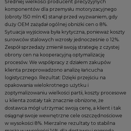
Średniej wielkości producent precyzyjnych
komponentów dla przemysłu motoryzacyjnego
(obroty 150 mln €) stanął przed wyzwaniem, gdy
duży OEM zażądał ogólnej obniżki cen o 8%.
Sytuacja wyjściowa była krytyczna, ponieważ koszty
surowców stalowych wzrosły jednocześnie o 12%.
Zespół sprzedaży zmienił swoją strategię z czystej
obrony cen na kooperacyjną optymalizację
procesów. We współpracy z działem zakupów
klienta przeprowadzono analizę łańcucha
logistycznego. Rezultat: Dzięki przejściu na
opakowania wielokrotnego użytku i
zoptymalizowaniu wielkości partii, koszty procesowe
u klienta zostały tak znacznie obniżone, że
dostawca mógł utrzymać swoją cenę, a klient i tak
osiągnął swoje wewnętrzne cele oszczędnościowe
w wysokości 8%. Mierzalne rezultaty to stabilna
marża w wysokości 14% dla dostawcy i nagroda