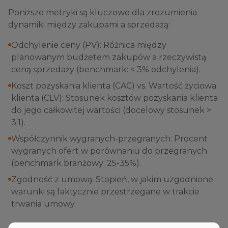
Poniższe metryki są kluczowe dla zrozumienia
dynamiki między zakupami a sprzedażą:
Odchylenie ceny (PV): Różnica między
planowanym budżetem zakupów a rzeczywistą
ceną sprzedaży (benchmark: < 3% odchylenia).
Koszt pozyskania klienta (CAC) vs. Wartość życiowa
klienta (CLV): Stosunek kosztów pozyskania klienta
do jego całkowitej wartości (docelowy stosunek >
3:1).
Współczynnik wygranych-przegranych: Procent
wygranych ofert w porównaniu do przegranych
(benchmark branżowy: 25-35%).
Zgodność z umową: Stopień, w jakim uzgodnione
warunki są faktycznie przestrzegane w trakcie
trwania umowy.