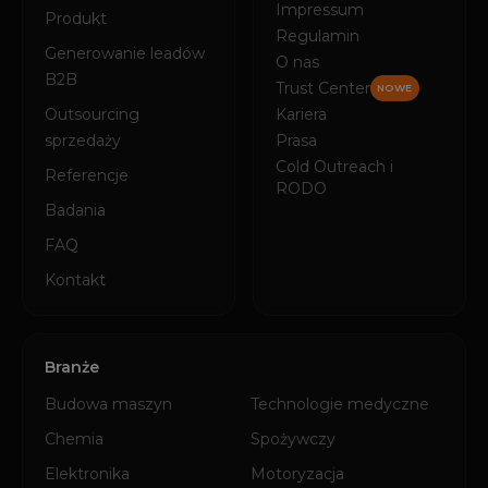
Impressum
Produkt
Regulamin
Generowanie leadów
O nas
B2B
Trust Center
NOWE
Outsourcing
Kariera
sprzedaży
Prasa
Cold Outreach i
Referencje
RODO
Badania
FAQ
Kontakt
Branże
Budowa maszyn
Technologie medyczne
Chemia
Spożywczy
Elektronika
Motoryzacja