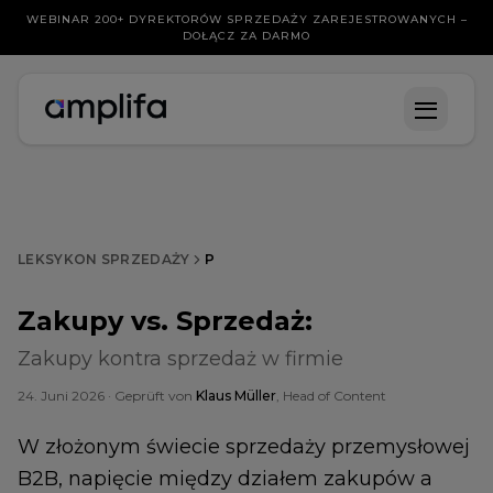
WEBINAR 200+ DYREKTORÓW SPRZEDAŻY ZAREJESTROWANYCH –
DOŁĄCZ ZA DARMO
LEKSYKON SPRZEDAŻY
P
Zakupy vs. Sprzedaż
:
Zakupy kontra sprzedaż w firmie
24. Juni 2026
· Geprüft von
Klaus Müller
, Head of Content
W złożonym świecie sprzedaży przemysłowej
B2B, napięcie między działem zakupów a