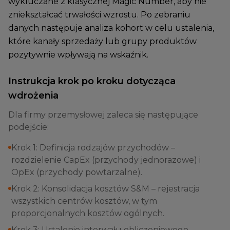
wykluczane z klasycznej Magic Number, aby nie
zniekształcać trwałości wzrostu. Po zebraniu
danych następuje analiza kohort w celu ustalenia,
które kanały sprzedaży lub grupy produktów
pozytywnie wpływają na wskaźnik.
Instrukcja krok po kroku dotycząca
wdrożenia
Dla firmy przemysłowej zaleca się następujące
podejście:
Krok 1: Definicja rodzajów przychodów –
rozdzielenie CapEx (przychody jednorazowe) i
OpEx (przychody powtarzalne).
Krok 2: Konsolidacja kosztów S&M – rejestracja
wszystkich centrów kosztów, w tym
proporcjonalnych kosztów ogólnych.
Krok 3: Ustalenie interwału obliczeniowego –