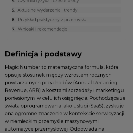
4
.
Czynniki ryzyka i częste błędy
5
.
Aktualne wydarzenia i trendy
6
.
Przykład praktyczny z przemysłu
7
.
Wnioski i rekomendacje
Definicja i podstawy
Magic Number to matematyczna formuła, która
opisuje stosunek między wzrostem rocznych
powtarzalnych przychodów (Annual Recurring
Revenue, ARR) a kosztami sprzedaży i marketingu
poniesionymi w celu ich osiągnięcia. Pochodząca ze
świata oprogramowania jako usługi (SaaS), zyskuje
ona ogromne znaczenie w kontekście serwicyzacji
w niemieckim przemyśle maszynowym i
automatyce przemysłowej. Odpowiada na