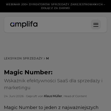
WEBINAR 200+ DYREKTORÓW SPRZEDAŻY ZAREJESTROWANYCH –
DOŁĄCZ ZA DARMO
LEKSYKON SPRZEDAŻY
M
Magic Number
:
Wskaźnik efektywności SaaS dla sprzedaży i
marketingu
24. Juni 2026
· Geprüft von
Klaus Müller
, Head of Content
Magic Number to jeden z najważniejszych