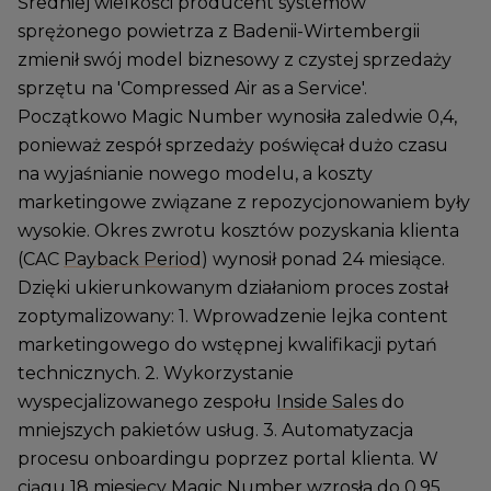
Średniej wielkości producent systemów
sprężonego powietrza z Badenii-Wirtembergii
zmienił swój model biznesowy z czystej sprzedaży
sprzętu na 'Compressed Air as a Service'.
Początkowo Magic Number wynosiła zaledwie 0,4,
ponieważ zespół sprzedaży poświęcał dużo czasu
na wyjaśnianie nowego modelu, a koszty
marketingowe związane z repozycjonowaniem były
wysokie. Okres zwrotu kosztów pozyskania klienta
(CAC
Payback Period
) wynosił ponad 24 miesiące.
Dzięki ukierunkowanym działaniom proces został
zoptymalizowany: 1. Wprowadzenie lejka content
marketingowego do wstępnej kwalifikacji pytań
technicznych. 2. Wykorzystanie
wyspecjalizowanego zespołu
Inside Sales
do
mniejszych pakietów usług. 3. Automatyzacja
procesu onboardingu poprzez portal klienta. W
ciągu 18 miesięcy Magic Number wzrosła do 0,95.