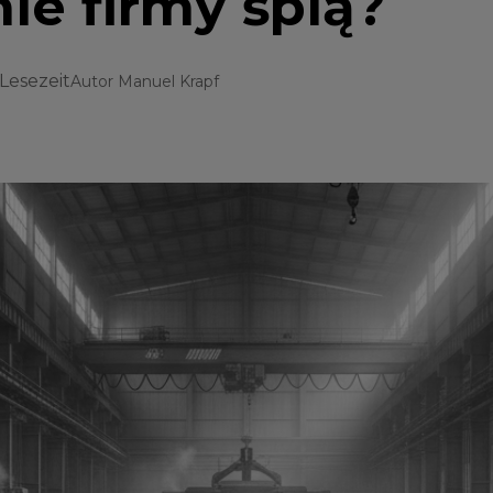
ie firmy śpią?
 Lesezeit
Autor
Manuel Krapf