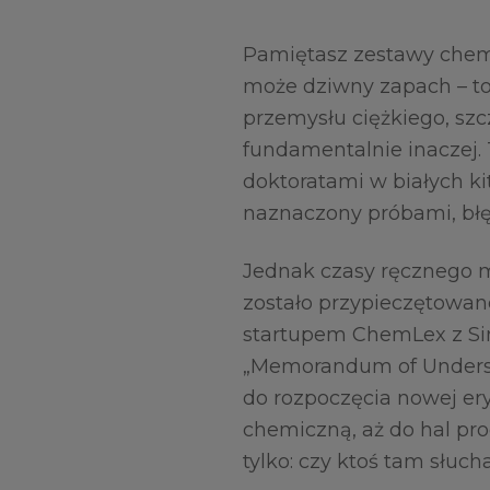
Pamiętasz zestawy chemi
może dziwny zapach – to
przemysłu ciężkiego, szc
fundamentalnie inaczej. 
doktoratami w białych kit
naznaczony próbami, błęd
Jednak czasy ręcznego mi
zostało przypieczętowa
startupem ChemLex z Sing
„Memorandum of Underst
do rozpoczęcia nowej ery
chemiczną, aż do hal pro
tylko: czy ktoś tam słuch