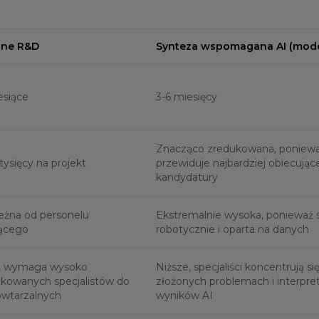
jne R&D
Synteza wspomagana AI (mode
esiące
3-6 miesięcy
Znacząco zredukowana, poniewa
tysięcy na projekt
przewiduje najbardziej obiecując
kandydatury
ależna od personelu
Ekstremalnie wysoka, ponieważ
ącego
robotycznie i oparta na danych
, wymaga wysoko
Niższe, specjaliści koncentrują si
ikowanych specjalistów do
złożonych problemach i interpret
owtarzalnych
wyników AI