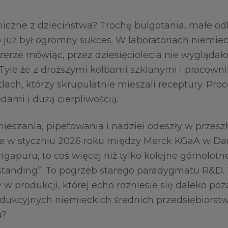
czne z dzieciństwa? Trochę bulgotania, małe od
 już był ogromny sukces. W laboratoriach niemie
zerze mówiąc, przez dziesięciolecia nie wyglądało
Tyle że z droższymi kolbami szklanymi i pracown
lach, którzy skrupulatnie mieszali receptury. Pro
ami i dużą cierpliwością.
eszania, pipetowania i nadziei odeszły w przeszło
ne w styczniu 2026 roku między Merck KGaA w Da
apuru, to coś więcej niż tylko kolejne górnolotn
anding”. To pogrzeb starego paradygmatu R&D. 
 w produkcji, której echo rozniesie się daleko po
dukcyjnych niemieckich średnich przedsiębiorstw
a?