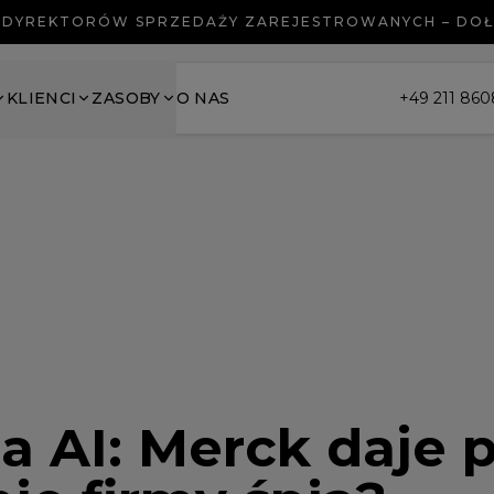
 DYREKTORÓW SPRZEDAŻY ZAREJESTROWANYCH – DO
KLIENCI
ZASOBY
O NAS
+49 211 86
a AI: Merck daje p