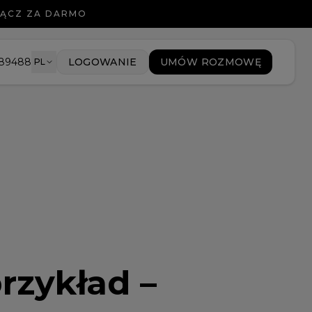
ŁĄCZ ZA DARMO
089488
LOGOWANIE
UMÓW ROZMOWĘ
PL
rzykład –