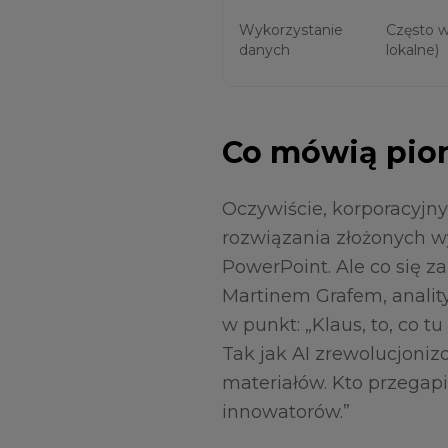
Wykorzystanie
Często w 
danych
lokalne)
Co mówią pion
Oczywiście, korporacyjny
rozwiązania złożonych w
PowerPoint. Ale co się z
Martinem Grafem, anality
w punkt: „Klaus, to, co 
Tak jak AI zrewolucjoniz
materiałów. Kto przegap
innowatorów.”