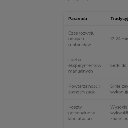
Parametr
Tradycy
Czas rozwoju
nowych
12-24 mi
materiałów
Liczba
eksperymentów
Setki do 
manualnych
Powtarzalność i
Silnie z
standaryzacja
wykonuj
Koszty
Wysokie
personalne w
wykwalif
laboratorium
zadań p