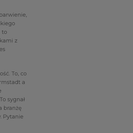
barwienie,
ckiego
 to
ikami z
ces
ść. To, co
rmstadt a
e
To sygnał
za branżę
. Pytanie