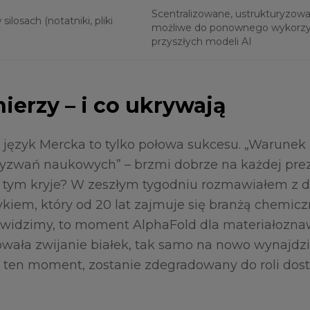
Scentralizowane, ustrukturyzowa
silosach (notatniki, pliki
możliwe do ponownego wykorzys
przyszłych modeli AI
ierzy – i co ukrywają
 język Mercka to tylko połowa sukcesu. „Warunek
yzwań naukowych” – brzmi dobrze na każdej prez
a tym kryje? W zeszłym tygodniu rozmawiałem z d
kiem, który od 20 lat zajmuje się branżą chemiczn
tu widzimy, to moment AlphaFold dla materiałozna
owała zwijanie białek, tak samo na nowo wynajdz
i ten moment, zostanie zdegradowany do roli dos