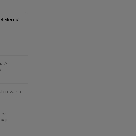
l Merck)
ż AI
e
 sterowana
ę na
acji