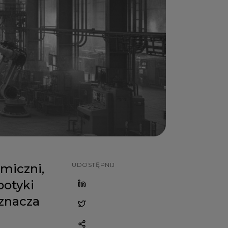
UDOSTĘPNIJ
miczni,
botyki
oznacza