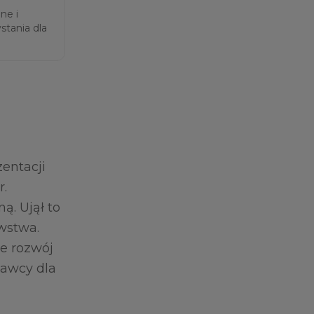
ne i
tania dla
entacji
r.
ą. Ujął to
wstwa.
ie rozwój
tawcy dla