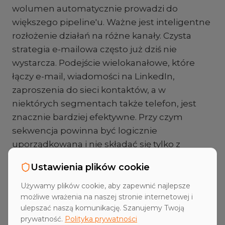
wolumen automatycznie prowadzi do
większego pipeline'u. Ważne jest inteligentne
rozłożenie działań na różne kanały. Czysta
strategia e-mailowa często już dziś nie
wystarcza. Podejście wielokanałowe, które
łączy e-mail, wiadomości na LinkedIn,
zaproszenia do sieci kontaktów, a w
niektórych segmentach także telefon, jest
znacznie bardziej efektywne. Przy czym
sekwencja powinna być logicznie
uporządkowana i nie składać się tylko z
powtarzających się, identycznych wiadomości.
Ustawienia plików cookie
Automatyzacja tych sekwencji jest kluczowa
dla efektywnego skalowania.
Używamy plików cookie, aby zapewnić najlepsze
możliwe wrażenia na naszej stronie internetowej i
ulepszać naszą komunikację. Szanujemy Twoją
prywatność.
Polityka prywatności