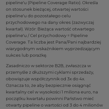
pipeline'u (Pipeline Coverage Ratio). Określa
on stosunek bieżącej, otwartej wartości
pipeline'u do pozostałego celu
przychodowego na dany okres (zazwyczaj
kwartał). Wzór: Bieżąca wartość otwartego
pipeline'u / Cel przychodowy = Pipeline
Coverage. Ta liczba jest Pana/Pani najbardziej
wiarygodnym wskaźnikiem wyprzedzającym
sukces lub porażkę.
Zasadniczo w sektorze B2B, zwłaszcza w
przemyśle z dłuższymi cyklami sprzedaży,
obowiązuje współczynnik od 3x do 4x.
Oznacza to, że aby bezpiecznie osiągnąć
kwartalny cel w wysokości 1 miliona euro, na
początku kwartału powinni Państwo mieć
otwarty pipeline o wartości od 3 do 4 milionów