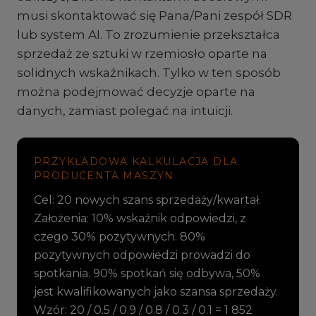
musi skontaktować się Pana/Pani zespół SDR
lub system AI. To zrozumienie przekształca
sprzedaż ze sztuki w rzemiosło oparte na
solidnych wskaźnikach. Tylko w ten sposób
można podejmować decyzje oparte na
danych, zamiast polegać na intuicji.
PRZYKŁADOWA KALKULACJA DLA
PRODUCENTA MASZYN
Cel: 20 nowych szans sprzedaży/kwartał.
Założenia: 10% wskaźnik odpowiedzi, z
czego 30% pozytywnych. 80%
pozytywnych odpowiedzi prowadzi do
spotkania. 90% spotkań się odbywa, 50%
jest kwalifikowanych jako szansa sprzedaży.
Wzór: 20 / 0.5 / 0.9 / 0.8 / 0.3 / 0.1 = 1 852