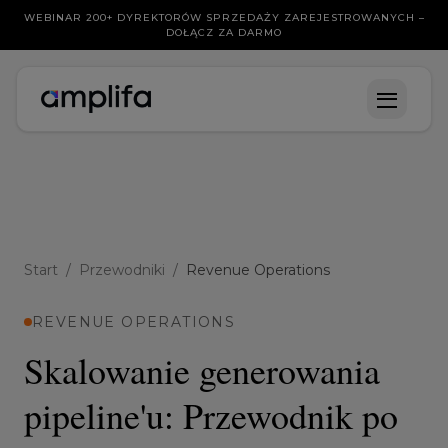
WEBINAR 200+ DYREKTORÓW SPRZEDAŻY ZAREJESTROWANYCH –
DOŁĄCZ ZA DARMO
Start
/
Przewodniki
/
Revenue Operations
REVENUE OPERATIONS
Skalowanie generowania
pipeline'u: Przewodnik po