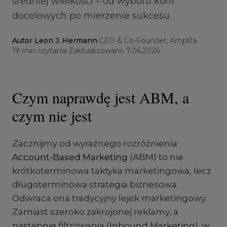
średniej wielkości – od wyboru kont
docelowych po mierzenie sukcesu.
Autor
Leon J. Hermann
·
CEO & Co-Founder, Amplifa
·
19
min czytania
·
Zaktualizowano
7.06.2026
Czym naprawdę jest ABM, a
czym nie jest
Zacznijmy od wyraźnego rozróżnienia:
Account-Based Marketing
(ABM) to nie
krótkoterminowa taktyka marketingowa, lecz
długoterminowa strategia biznesowa.
Odwraca ona tradycyjny lejek marketingowy.
Zamiast szeroko zakrojonej reklamy, a
następnie filtrowania (Inbound Marketing), w