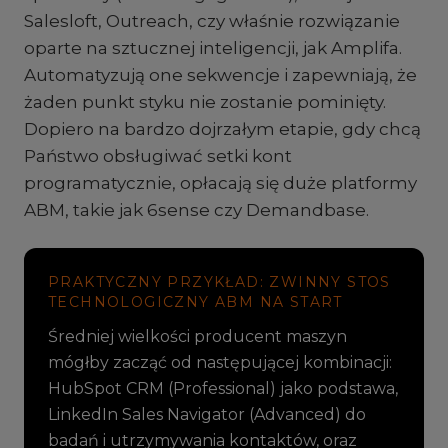
Salesloft, Outreach, czy właśnie rozwiązanie
oparte na sztucznej inteligencji, jak Amplifa.
Automatyzują one sekwencje i zapewniają, że
żaden punkt styku nie zostanie pominięty.
Dopiero na bardzo dojrzałym etapie, gdy chcą
Państwo obsługiwać setki kont
programatycznie, opłacają się duże platformy
ABM, takie jak 6sense czy Demandbase.
PRAKTYCZNY PRZYKŁAD: ZWINNY STOS
TECHNOLOGICZNY ABM NA START
Średniej wielkości producent maszyn
mógłby zacząć od następującej kombinacji:
HubSpot CRM (Professional) jako podstawa,
LinkedIn Sales Navigator (Advanced) do
badań i utrzymywania kontaktów, oraz