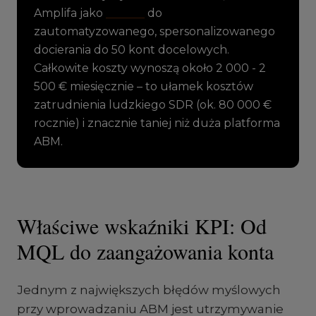
Amplifa jako
AI SDR
do
zautomatyzowanego, spersonalizowanego
docierania do 50 kont docelowych.
Całkowite koszty wynoszą około 2 000 - 2
500 € miesięcznie – to ułamek kosztów
zatrudnienia ludzkiego SDR (ok. 80 000 €
rocznie) i znacznie taniej niż duża platforma
ABM.
Właściwe wskaźniki KPI: Od
MQL do zaangażowania konta
Jednym z największych błędów myślowych
przy wprowadzaniu ABM jest utrzymywanie