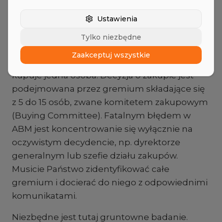
Zakupowego (Buying
Committee)
Ustawienia
Tylko niezbędne
W sprzedaży B2B, zwłaszcza w przemyśle
Zaakceptuj wszystkie
maszynowym i produkcyjnym, nigdy nie
kupuje jedna osoba. Decyzja o zakupie jest
podejmowana przez gremium składające się
z 5 do 15 osób, zwane komitetem zakupowym
(Buying Committee). Fatalnym błędem w
ABM jest koncentrowanie się wyłącznie na
oczywistym decydencie, np. dyrektorze
generalnym lub szefie działu zakupów.
Musicie Państwo zidentyfikować całe
gremium i docierać do niego z odpowiednimi
komunikatami.
Niezbędne jest tutaj gruntowne badanie.