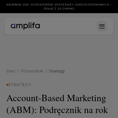
WEBINAR 200+ DYREKTORÓW SPRZEDAŻY ZAREJESTROWANYCH –
DOŁĄCZ ZA DARMO
Start
/
Przewodniki
/
Strategy
STRATEGY
Account-Based Marketing
(ABM): Podręcznik na rok