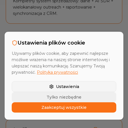
Kompletny system sprzedażowy: dane + AI SDR +
wielokanałowy outreach + raportowanie +
synchronizacja z CRM.
Cognism
Ustawienia plików cookie
Czysta baza danych typu sales intelligence.
Używamy plików cookie, aby zapewnić najlepsze
Outreach, sekwencje i AI muszą być uzupełnione
możliwe wrażenia na naszej stronie internetowej i
przez dostawców zewnętrznych (Outreach.io,
ulepszać naszą komunikację. Szanujemy Twoją
Salesloft, ChatGPT).
prywatność.
Polityka prywatności
Ustawienia
0
2
Tylko niezbędne
Zaakceptuj wszystkie
RZECZYWISTY ROCZNY TCO DLA 5 UŻYTKOWNIKÓW