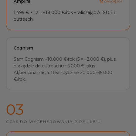
Amplifa
Zwycięzca
1.499 € × 12 = ~18.000 €/rok – wliczając AI SDR i
outreach.
Cognism
Sam Cognism ~10.000 €/rok (5 × ~2.000 €), plus
narzędzie do outreachu ~6.000 €, plus
AI/personalizacja. Realistycznie 20.000–35.000
€/rok.
0
3
CZAS DO WYGENEROWANIA PIPELINE'U