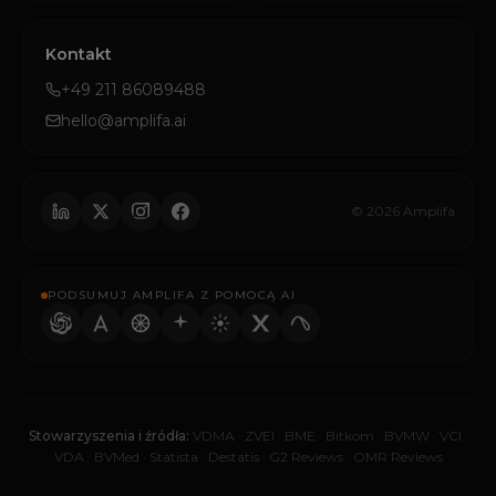
Kontakt
+49 211 86089488
hello@amplifa.ai
© 2026 Amplifa
PODSUMUJ AMPLIFA Z POMOCĄ AI
Stowarzyszenia i źródła:
VDMA
·
ZVEI
·
BME
·
Bitkom
·
BVMW
·
VCI
·
VDA
·
BVMed
·
Statista
·
Destatis
·
G2 Reviews
·
OMR Reviews