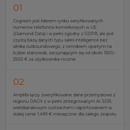
0
1
Cognism jest liderem rynku weryfikowanych
numerów telefonów komórkowych w UE
(Diamond Data) i w pełni zgodny z GDPR, ale jest
czystą bazą danych typu sales intelligence bez
silnika outboundowego, z cennikiem opartym na
liczbie stanowisk, zaczynającym się od około 1500–
2500 € za użytkownika rocznie.
0
2
Amplifa łączy zweryfikowane dane przemysłowe z
regionu DACH z w pełni zintegrowanym AI SDR,
wielokanałowym outreachem i raportowaniem w
stałej cenie 1.499 € miesięcznie dla całego zespołu.