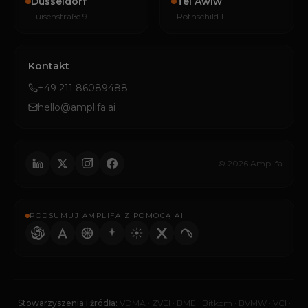
Düsseldorf
Tel Awiw
Luisenstraße 9
Rothschild 1
Kontakt
+49 211 86089488
hello@amplifa.ai
© 2026 Amplifa
PODSUMUJ AMPLIFA Z POMOCĄ AI
Stowarzyszenia i źródła:
VDMA
·
ZVEI
·
BME
·
Bitkom
·
BVMW
·
VCI
·