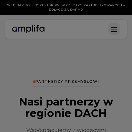
WEBINAR 200+ DYREKTORÓW SPRZEDAŻY ZAREJESTROWANYCH –
DOŁĄCZ ZA DARMO
PARTNERZY PRZEMYSŁOWI
Nasi partnerzy w
regionie DACH
Współpracujemy z wiodącymi