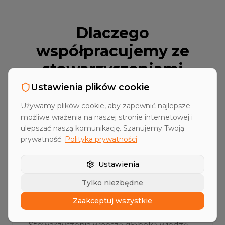
Dlaczego
współpracujemy ze
stowarzyszeniami
Ustawienia plików cookie
Stowarzyszenia branżowe wnoszą cenną
Używamy plików cookie, aby zapewnić najlepsze
wiedzę branżową i silne sieci kontaktów.
możliwe wrażenia na naszej stronie internetowej i
ulepszać naszą komunikację. Szanujemy Twoją
prywatność.
Polityka prywatności
Ustawienia
Tylko niezbędne
Zaakceptuj wszystkie
Ekspertyza branżowa