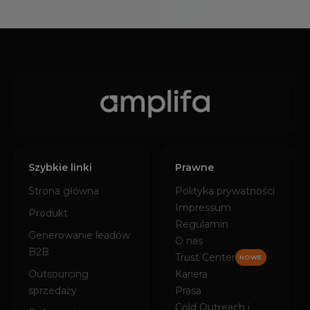
Szybkie linki
Prawne
Strona główna
Polityka prywatności
Impressum
Produkt
Regulamin
Generowanie leadów
O nas
B2B
Trust Center
NOWE
Outsourcing
Kariera
sprzedaży
Prasa
Cold Outreach i