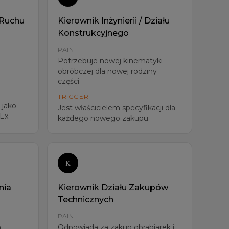
 Ruchu
Kierownik Inżynierii / Działu
Konstrukcyjnego
PAIN
Potrzebuje nowej kinematyki
obróbczej dla nowej rodziny
części.
TRIGGER
 jako
Jest właścicielem specyfikacji dla
Ex.
każdego nowego zakupu.
K
nia
Kierownik Działu Zakupów
Technicznych
PAIN
,
Odpowiada za zakup obrabiarek i