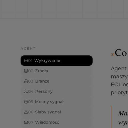
Co
AGENT
0
1
0
1
Wykrywanie
Agent 
0
2
Źródła
maszyn
0
3
Branże
EOL od
0
4
Persony
priory
0
5
Mocny sygnał
Mas
0
6
Słaby sygnał
wym
0
7
Wiadomość