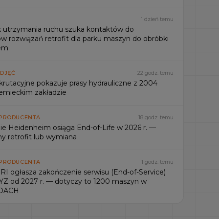
1 dzień temu
k utrzymania ruchu szuka kontaktów do
w rozwiązań retrofit dla parku maszyn do obróbki
iem
ZDJĘĆ
22 godz. temu
krutacyjne pokazuje prasy hydrauliczne z 2004
iemieckim zakładzie
 PRODUCENTA
18 godz. temu
ie Heidenheim osiąga End-of-Life w 2026 r. —
 retrofit lub wymiana
 PRODUCENTA
1 godz. temu
 ogłasza zakończenie serwisu (End-of-Service)
 XYZ od 2027 r. — dotyczy to 1200 maszyn w
 DACH