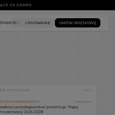
ŁĄCZ ZA DARMO
089488
LOGOWANIE
UMÓW ROZMOWĘ
PL
IEŃ SYGNAŁÓW
LIVE
TARGÓW HANOWERSKICH
1 dzień temu
wielkości przedsiębiorstwo prezentuje 'Mapę
modernizacji 2026-2028'