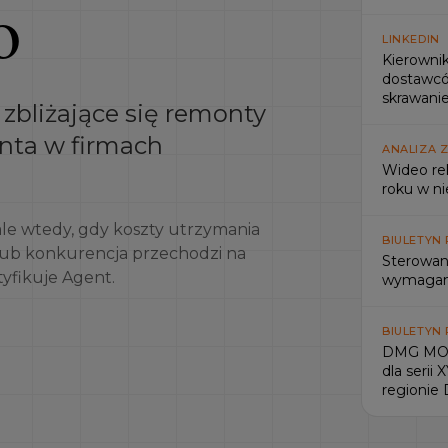
o
LINKEDIN
Kierowni
dostawcó
skrawan
zbliżające się remonty
enta w firmach
ANALIZA 
Wideo re
roku w n
ale wtedy, gdy koszty utrzymania
BIULETYN
lub konkurencja przechodzi na
Sterowan
yfikuje Agent.
wymagany
BIULETYN
DMG MORI
dla serii
regionie