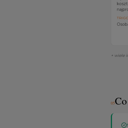
koszt
najpro
TRIG
Osoba
+ wiele 
Co 
0
5