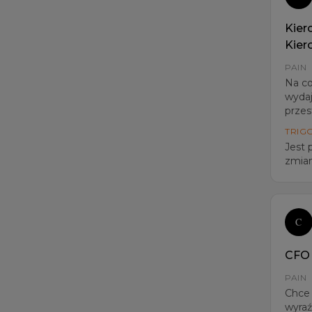
Kier
Kier
PAIN
Na co
wydaj
przes
TRIG
Jest
zmian
C
CFO 
PAIN
Chce 
wyra