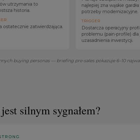
ów utrzymania to
najlepiej zna wąskie gardła 
stsza historia.
potrzeby modernizacyjne.
GER
TRIGGER
 ostatecznie zatwierdzająca.
Dostarcza operacyjny profi
problemu (pain-profile) dla
uzasadnienia inwestycji.
innych buying personas — briefing pre-sales pokazuje 6–10 najwa
jest silnym sygnałem?
STRONG