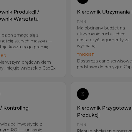
ownik Produkcji /
Kierownik Utrzymania
ownik Warsztatu
PAIN
Ma obcinany budżet na
utrzymanie ruchu, chce
 dzień zmaga się z
dostarczyć argumenty za
nością starych maszyn —
wymianą.
toje kosztują go premię.
TRIGGER
GER
Dostarcza dane serwisowe
 pierwszym orędownikiem
podstawę do decyzji o Cap
y, inicjuje wniosek o CapEx.
K
/ Kontroling
Kierownik Przygotowa
Produkcji
widzieć inwestycje z
PAIN
źnym ROI — unikanie
Planuje obciążenie maszyn