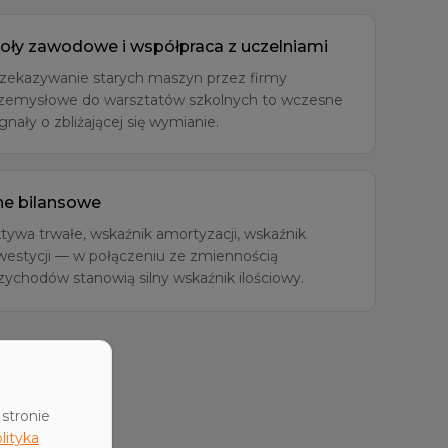
oły zawodowe i współpraca z uczelniami
zekazywanie starych maszyn przez firmy
zemysłowe do warsztatów szkolnych to wczesne
gnały o zbliżającej się wymianie.
e bilansowe
tywa trwałe, wskaźnik amortyzacji, wskaźnik
westycji — w połączeniu ze zmiennością
zychodów stanowią silny wskaźnik ilościowy.
stronie
lityka