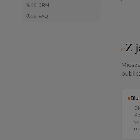
0
8
CRM
0
9
FAQ
Z j
0
2
Miesza
public
Biu
DM
Re
są
ma