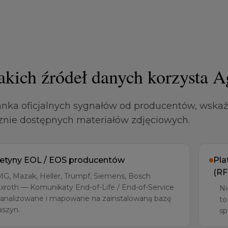
akich źródeł danych korzysta A
nka oficjalnych sygnałów od producentów, wskaź
znie dostępnych materiałów zdjęciowych.
letyny EOL / EOS producentów
Pla
(RF
G, Mazak, Heller, Trumpf, Siemens, Bosch
xroth — Komunikaty End-of-Life / End-of-Service
Ni
 analizowane i mapowane na zainstalowaną bazę
to
szyn.
sp