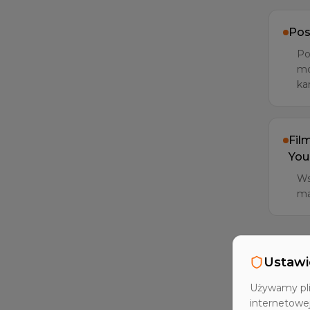
Pos
Po
mo
ka
Fil
You
Ws
ma
Ustawi
Używamy pli
internetowe