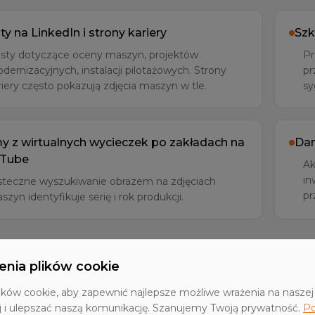
ty na LinkedIn i strony kariery
Szk
sty dotyczące oceny maszyn, projektów
Pr
dernizacyjnych, instalacji pilotażowych. Strony
pr
riery często pokazują zdjęcia maszyn w tle.
sy
my z wirtualnych wycieczek po zakładach na
Dan
Tube
Ak
in
teczne wyszukiwanie obrazem na zdjęciach
pr
szyn identyfikuje serię i rok produkcji.
enia plików cookie
ków cookie, aby zapewnić najlepsze możliwe wrażenia na naszej 
j i ulepszać naszą komunikację. Szanujemy Twoją prywatność.
Po