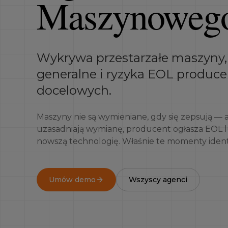
Maszynoweg
Wykrywa przestarzałe maszyny, 
generalne i ryzyka EOL produc
docelowych.
Maszyny nie są wymieniane, gdy się zepsują — 
uzasadniają wymianę, producent ogłasza EOL 
nowszą technologię. Właśnie te momenty ident
Umów demo
Wszyscy agenci