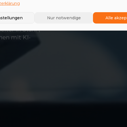
industrie
erklärung
nstellungen
Nur notwendige
Alle akzep
iter in Stahl-,
men mit KI-