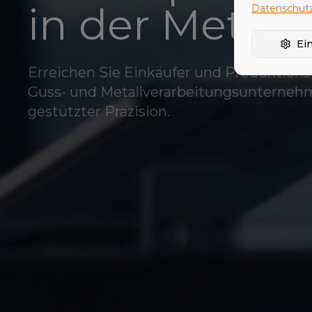
in der Metall
Datenschutz
Ei
Erreichen Sie Einkäufer und Produktionsle
Guss- und Metallverarbeitungsunterneh
gestützter Präzision.