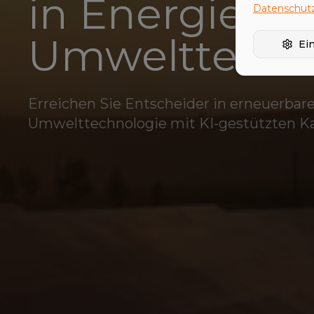
in Energie &
Datenschutz
Umwelttechn
Ei
Erreichen Sie Entscheider in erneuerbar
Umwelttechnologie mit KI-gestützten 