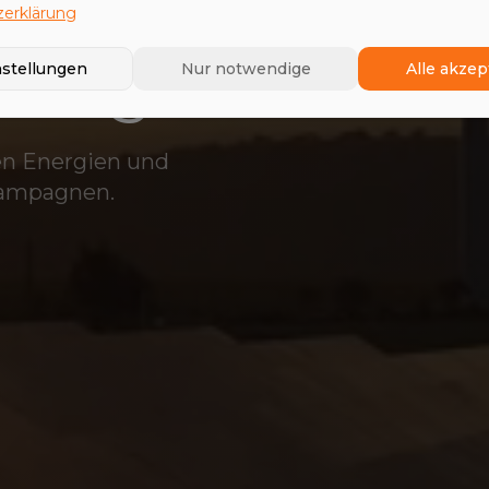
erklärung
ologie
nstellungen
Nur notwendige
Alle akzep
en Energien und
Kampagnen.