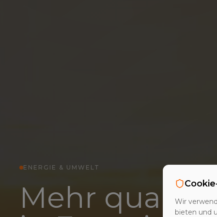
ENERGIE & UMWELT
Cookie
Mehr qualifiz
Wir verwend
bieten und 