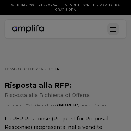
WEBINAR 200+ RESPONSABILI VENDITE ISCRITTI – PARTECIPA
GRATIS ORA
LESSICO DELLE VENDITE
R
Risposta alla RFP
:
Risposta alla Richiesta di Offerta
28. Januar 2026
· Geprüft von
Klaus Müller
, Head of Content
La RFP Response (Request for Proposal
Response) rappresenta, nelle vendite