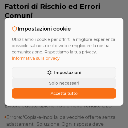
Fattori di Rischio ed Errori
Comuni
Molte aziende falliscono non per mancanza di
Impostazioni cookie
competenza tecnica, ma per errori nel processo di
Utilizziamo i cookie per offrirti la migliore esperienza
RFP Response. Soprattutto nelle PMI, la
possibile sul nostro sito web e migliorare la nostra
complessità viene spesso sottovalutata, portando a
comunicazione. Rispettiamo la tua privacy.
azioni dell'ultimo minuto e a errori nella
Informativa sulla privacy
determinazione dei prezzi. Un alto rischio è anche
Impostazioni
rappresentato dal carattere vincolante legale delle
risposte presentate.
Solo necessari
Accetta tutto
Gli errori più comuni
Evitate queste tipiche insidie nelle vendite B2B:
Errore: 'Copia-e-incolla' da vecchie offerte senza
adattamenti. Soluzione: Ogni risposta deve