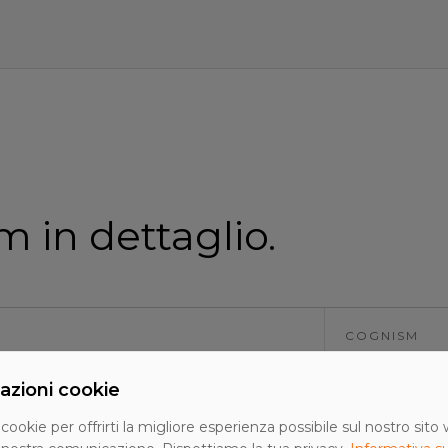
 in dettaglio.
COGNISM
i illimitati, AI SDR + outreach inclusi
ca. 1.500–2.5
licenze)
azioni cookie
 cookie per offrirti la migliore esperienza possibile sul nostro sito