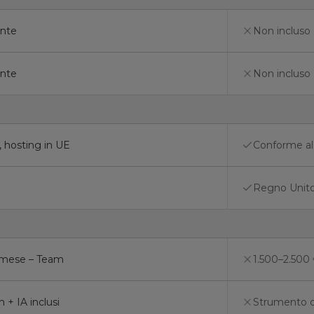
ente
Non incluso 
ente
Non incluso
 hosting in UE
Conforme al
Regno Unito
€/mese – Team
1.500–2.500 
+ IA inclusi
Strumento di