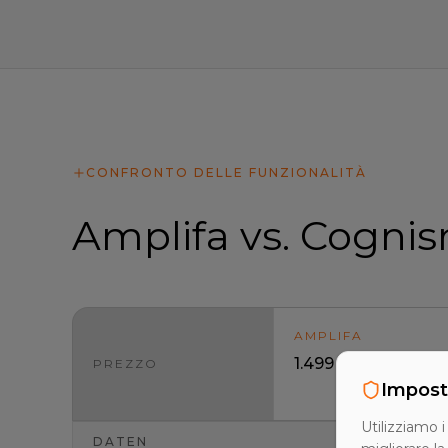
CONFRONTO DELLE FUNZIONALITÀ
Amplifa vs. Cognism
AMPLIFA
1.499 €/mese – utent
PREZZO
Impost
Utilizziamo i
DATEN