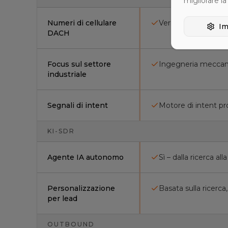
migliorare l
Numeri di cellulare
Verificati, waterfall
Im
DACH
Focus sul settore
Ingegneria meccani
industriale
Segnali di intent
Motore di intent pro
KI-SDR
Agente IA autonomo
Sì – dalla ricerca all
Personalizzazione
Basata sulla ricerca
per lead
OUTBOUND