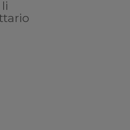
li
ttario