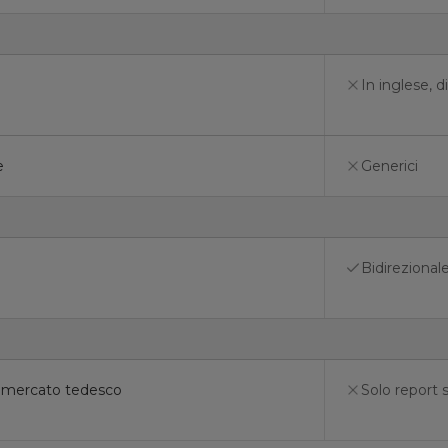
In inglese, d
e
Generici
Bidirezional
il mercato tedesco
Solo report su