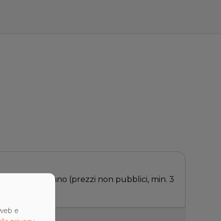
00 €/utente/anno (prezzi non pubblici, min. 3
 web e