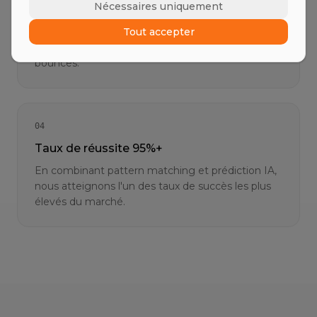
Nécessaires uniquement
Résultats vérifiés
Tout accepter
Chaque e-mail trouvé est automatiquement
vérifié pour la délivrabilité afin d'éviter les
bounces.
04
Taux de réussite 95%+
En combinant pattern matching et prédiction IA,
nous atteignons l'un des taux de succès les plus
élevés du marché.