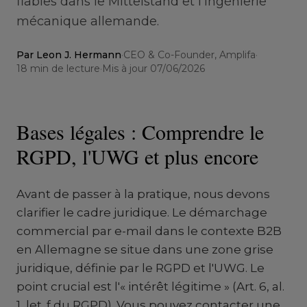
fiables dans le Mittelstand et l'ingénierie
mécanique allemande.
Par
Leon J. Hermann
·
CEO & Co-Founder, Amplifa
·
18
min de lecture
·
Mis à jour
07/06/2026
Bases légales : Comprendre le
RGPD, l'UWG et plus encore
Avant de passer à la pratique, nous devons
clarifier le cadre juridique. Le démarchage
commercial par e-mail dans le contexte B2B
en Allemagne se situe dans une zone grise
juridique, définie par le RGPD et l'UWG. Le
point crucial est l'« intérêt légitime » (Art. 6, al.
1, let. f du RGPD). Vous pouvez contacter une