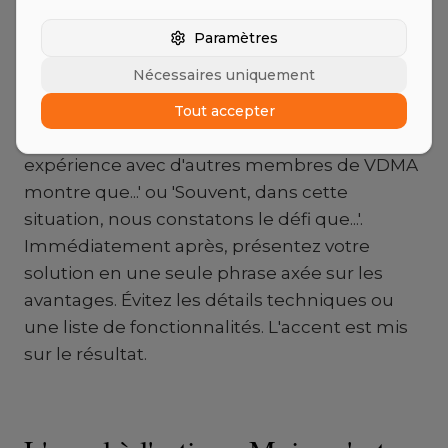
nommer un problème que le destinataire est
Paramètres
susceptible d'avoir.
Nécessaires uniquement
Formulez une hypothèse de problème claire.
Utilisez des expressions comme
Tout accepter
'Généralement, cela conduit à...', 'Notre
expérience avec d'autres membres de VDMA
montre que...' ou 'Souvent, dans cette
situation, nous constatons le défi que...'.
Immédiatement après, présentez votre
solution en une seule phrase axée sur les
avantages. Évitez les détails techniques ou
une liste de fonctionnalités. L'accent est mis
sur le résultat.