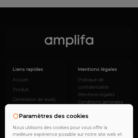
Liens rapides
Mentions légales
Accueil
Politique de
confidentialité
Produit
Mentions légales
Génération de leads
Conditions générales
B2B
À propos
Paramètres des cookies
Externaliser la vente
Trust Center
NOUVEAU
Carrières
Références
Nous utilisons des cookies pour vous offrir la
Presse
meilleure expérience possible sur notre site web et
Études