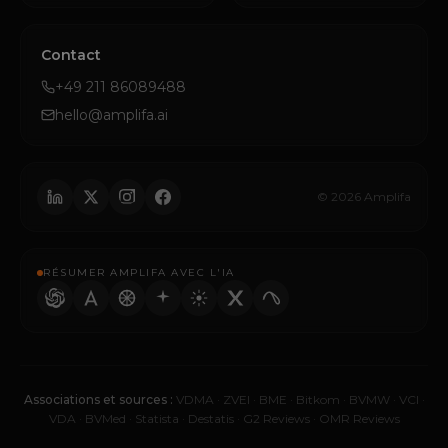
Contact
+49 211 86089488
hello@amplifa.ai
© 2026 Amplifa
RÉSUMER AMPLIFA AVEC L'IA
Associations et sources :
VDMA
·
ZVEI
·
BME
·
Bitkom
·
BVMW
·
VCI
·
VDA
·
BVMed
·
Statista
·
Destatis
·
G2 Reviews
·
OMR Reviews