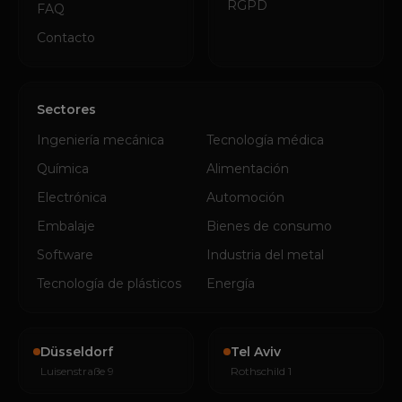
RGPD
FAQ
Contacto
Sectores
Ingeniería mecánica
Tecnología médica
Química
Alimentación
Electrónica
Automoción
Embalaje
Bienes de consumo
Software
Industria del metal
Tecnología de plásticos
Energía
Düsseldorf
Tel Aviv
Luisenstraße 9
Rothschild 1