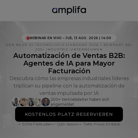
WEBINAR EN VIVO – JUE, 13 AGO. 2026 | 14:00
DER NEUE KI-TECHNOLOGIESTANDARD 2026 | BEWÄHRT BEI
250+ INDUSTRIE-UNTERNEHMEN
Automatización de Ventas B2B:
Agentes de IA para Mayor
Facturación
Descubra cómo las empresas industriales líderes
triplican su pipeline con la automatización de
ventas impulsada por IA
200+ Vertriebsleiter haben sich
angemeldet
KOSTENLOS PLATZ RESERVIEREN
✓ Echte Fallstudien
✓ Q&A Session
✓ Tiefer Praxis-Einblick