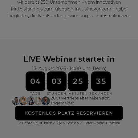
wir bereits 250 Unternehmen – vom innovativen
Mittelstand bis zum globalen Industriekonzern – dabei
begleitet, die Neukundengewinnung zu industrialisieren.
LIVE Webinar startet in
13. August 2026
· 14:00 Uhr (Berlin)
04
:
03
:
25
:
35
TAGE
STUNDEN
MINUTEN
SEKUNDEN
200+ Vertriebsleiter haben sich
angemeldet
KOSTENLOS PLATZ RESERVIEREN
✓ Echte Fallstudien
✓ Q&A Session
✓ Tiefer Praxis-Einblick