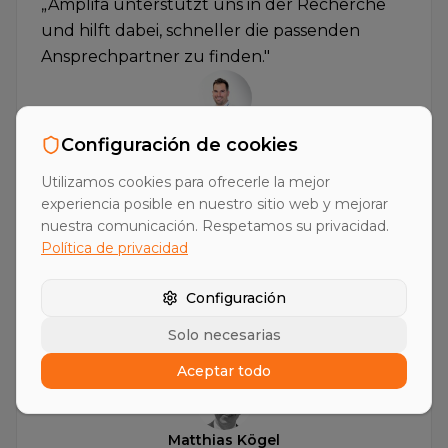
„
Amplifa unterstützt uns in der Recherche
und hilft dabei, schneller die passenden
Ansprechpartner zu finden.
"
Christian Betz
Configuración de cookies
Leiter Vertrieb Geschäftsbereich MTS
Schnaithmann Maschinenbau
Utilizamos cookies para ofrecerle la mejor
experiencia posible en nuestro sitio web y mejorar
nuestra comunicación. Respetamos su privacidad.
Política de privacidad
Configuración
„
Mit Amplifa erreichen wir endlich die
Entscheider in unserer Branche. Ein Game-
Solo necesarias
Changer für den Maschinenbau.
"
Aceptar todo
Matthias Kögel