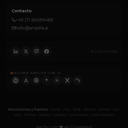
Contacto
+49 211 86089488
hello@amplifa.ai
© 2026 Amplifa
RESUMIR AMPLIFA CON IA
Asociaciones y fuentes:
VDMA
·
ZVEI
·
BME
·
Bitkom
·
BVMW
·
VCI
·
VDA
·
BVMed
·
Statista
·
Destatis
·
G2 Reviews
·
OMR Reviews
Hecho con ♥ en Düsseldorf