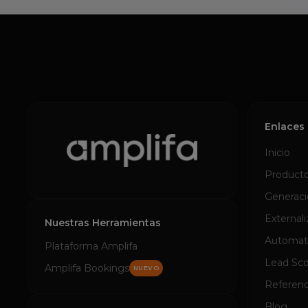
Enlaces 
Inicio
Product
Generaci
Externali
Nuestras Herramientas
Automati
Plataforma Amplifa
Lead Sco
Amplifa Bookings
NUEVO
Referenc
Blog