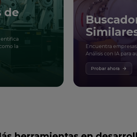
s de
Buscado
Similare
entifica
como la
Encuentra empresas s
Análisis con IA para a
Probar ahora
ás herramientas en desarrol