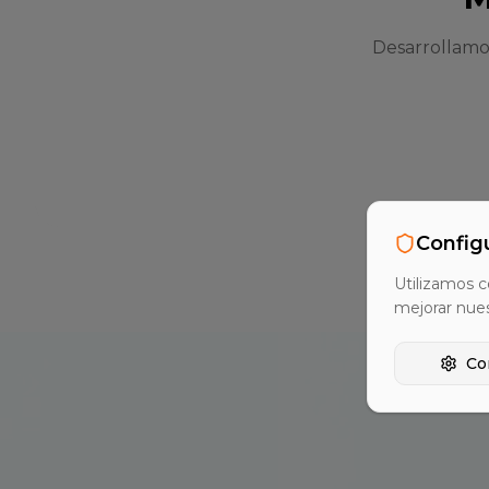
Desarrollamo
Config
Utilizamos c
mejorar nue
Co