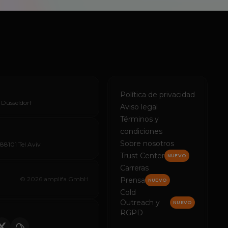
Política de privacidad
 Düsseldorf
Aviso legal
Términos y
condiciones
Sobre nosotros
688101 Tel Aviv
Trust Center
NUEVO
Carreras
© 2026 amplifa GmbH
Prensa
NUEVO
Cold
Outreach y
NUEVO
RGPD