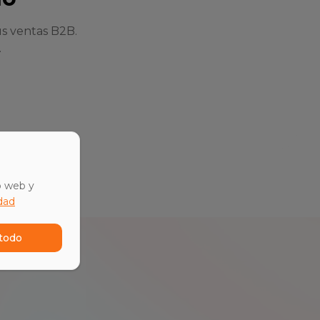
s ventas B2B.
.
o web y
idad
todo