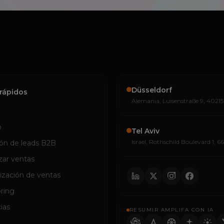
Düsseldorf
rápidos
Alemania, Luisenstraße 9, 40215
o
Tel Aviv
Israel, Rothschild Boulevard 1, 6
ón de leads B2B
zar ventas
zación de ventas
ring
ias
RESUMIR AMPLIFA CON IA