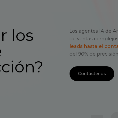
r los
Los agentes IA de A
de ventas complejos
e
leads hasta el cont
del 90% de precisió
cción?
Contáctenos