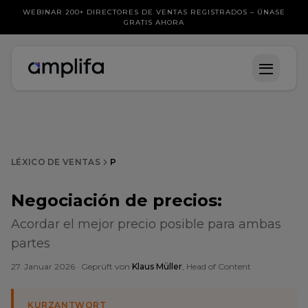
WEBINAR 200+ DIRECTORES DE VENTAS REGISTRADOS – ÚNASE
GRATIS AHORA
LÉXICO DE VENTAS
P
Negociación de precios
:
Acordar el mejor precio posible para ambas
partes
27. Januar 2026
· Geprüft von
Klaus Müller
, Head of Content
KURZANTWORT