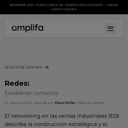
WEBINAR 200+ DIRECTORES DE VENTAS REGISTRADOS – ÚNASE
GRATIS AHORA
LÉXICO DE VENTAS
N
Redes
:
Establecer contactos
27. Januar 2026
· Geprüft von
Klaus Müller
, Head of Content
El networking en las ventas industriales B2B
describe la construcción estratégica y el