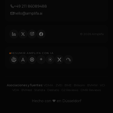
+49 211 86089488
hello@amplifa.ai
© 2026 Amplifa
RESUMIR AMPLIFA CON IA
Asociaciones y fuentes:
VDMA
·
ZVEI
·
BME
·
Bitkom
·
BVMW
·
VCI
·
VDA
·
BVMed
·
Statista
·
Destatis
·
G2 Reviews
·
OMR Reviews
Hecho con ♥ en Düsseldorf