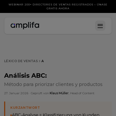
WEBINAR 200+ DIRECTORES DE VENTAS REGISTRADOS – ÚNASE
GRATIS AHORA
LÉXICO DE VENTAS
A
Análisis ABC
:
Método para priorizar clientes y productos
27. Januar 2026
· Geprüft von
Klaus Müller
, Head of Content
KURZANTWORT
ABC-Analyse = Klassifizierung von Kunden,