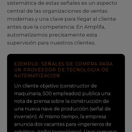
sistemática de estas señales es un aspecto
central de las organizaciones de ventas
modernas y una clave para llegar al cliente
antes que la competencia. En Amplifa,
automatizamos precisamente esta
supervisión para nuestros clientes.
EJEMPLO: SEÑALES DE COMPRA PARA
UN PROVEEDOR DE TECNOLOGÍA DE
AUTOMATIZACIÓN
Un cliente objetivo (constructor de
maquinaria, 500 empleados) publica una
nota de prensa sobre la construcción de
una nueva nave de producción (señal de
inversión). Al mismo tiempo, la empresa
anuncia dos vacantes para «ingenieros de
robótica» (señal tecnológica). Unas semanas