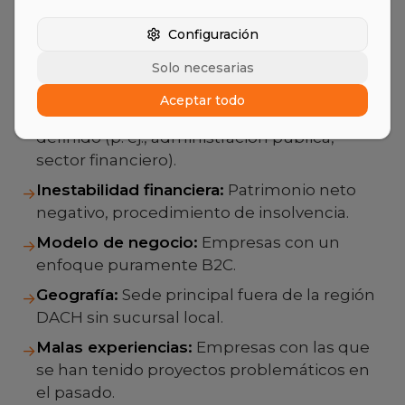
una plataforma de la competencia no
compatible.
Configuración
Tamaño de la empresa:
Menos de 50
→
Solo necesarias
empleados o más de 5.000.
Aceptar todo
Sector:
Empresas fuera del sector principal
→
definido (p. ej., administración pública,
sector financiero).
Inestabilidad financiera:
Patrimonio neto
→
negativo, procedimiento de insolvencia.
Modelo de negocio:
Empresas con un
→
enfoque puramente B2C.
Geografía:
Sede principal fuera de la región
→
DACH sin sucursal local.
Malas experiencias:
Empresas con las que
→
se han tenido proyectos problemáticos en
el pasado.