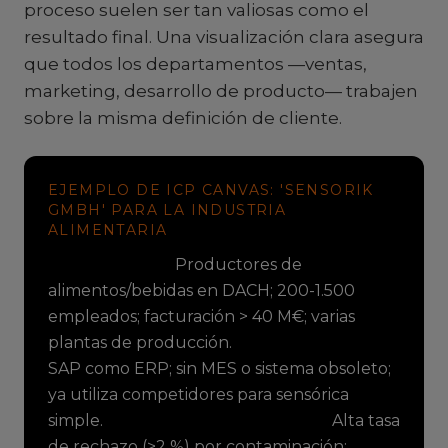
proceso suelen ser tan valiosas como el
resultado final. Una visualización clara asegura
que todos los departamentos —ventas,
marketing, desarrollo de producto— trabajen
sobre la misma definición de cliente.
EJEMPLO DE ICP CANVAS: 'SENSORIK
GMBH' PARA LA INDUSTRIA
ALIMENTARIA
Firmographics:
Productores de
alimentos/bebidas en DACH; 200-1.500
empleados; facturación > 40 M€; varias
plantas de producción.
Technographics:
SAP como ERP; sin MES o sistema obsoleto;
ya utiliza competidores para sensórica
simple.
Puntos de dolor/Objetivos:
Alta tasa
de rechazo (>2 %) por contaminación;