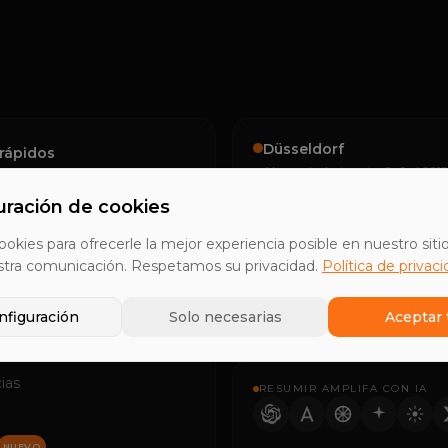
Düsseldorf
rápidos
Alemania, Luisenstraße 9, 40215
uración de cookies
o
Tel Aviv
ookies para ofrecerle la mejor experiencia posible en nuestro siti
Israel, Rothschild Boulevard 1, 6
ón de leads B2B
stra comunicación. Respetamos su privacidad.
Política de privac
zar ventas
nfiguración
Solo necesarias
Aceptar 
zación de ventas
ring
ias
RESUMIR AMPLIFA CON IA
NUEVO