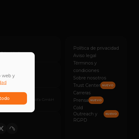
Política de privacidad
 Düsseldorf
Aviso legal
Términos y
condiciones
o web y
Sobre nosotros
688101 Tel Aviv
idad
Trust Center
NUEVO
Carreras
todo
© 2026 amplifa GmbH
Prensa
NUEVO
Cold
Outreach y
NUEVO
RGPD