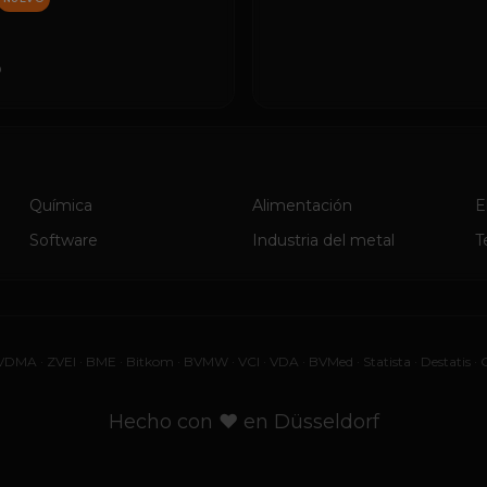
o
Química
Alimentación
E
Software
Industria del metal
T
VDMA
·
ZVEI
·
BME
·
Bitkom
·
BVMW
·
VCI
·
VDA
·
BVMed
·
Statista
·
Destatis
·
Hecho con ♥ en Düsseldorf