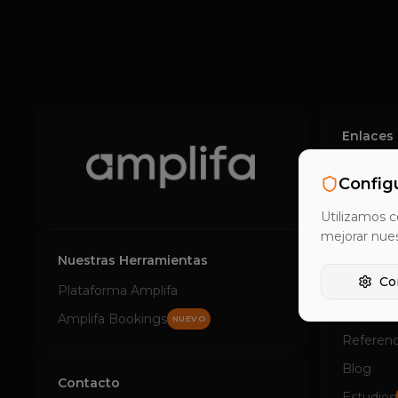
Enlaces 
Inicio
Config
Product
Utilizamos c
Generaci
mejorar nue
Externali
Nuestras Herramientas
Co
Automati
Plataforma Amplifa
Lead Sco
Amplifa Bookings
NUEVO
Referenc
Blog
Contacto
Estudios