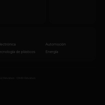
lectrónica
Automoción
ecnología de plásticos
Energía
G2 Reviews
·
OMR Reviews