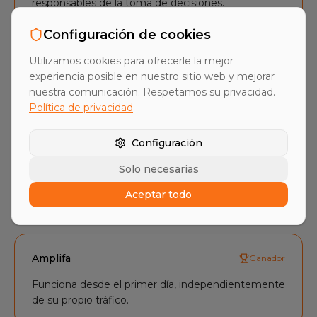
responsables de la toma de decisiones.
Configuración de cookies
Utilizamos cookies para ofrecerle la mejor
SalesViewer
experiencia posible en nuestro sitio web y mejorar
nuestra comunicación. Respetamos su privacidad.
Indicaciones sobre qué empresas han visitado su
Política de privacidad
sitio web; la prospección sigue siendo manual.
Configuración
0
2
Solo necesarias
Aceptar todo
EFECTIVIDAD SIN TRÁFICO DE MARKETING
Amplifa
Ganador
Funciona desde el primer día, independientemente
de su propio tráfico.