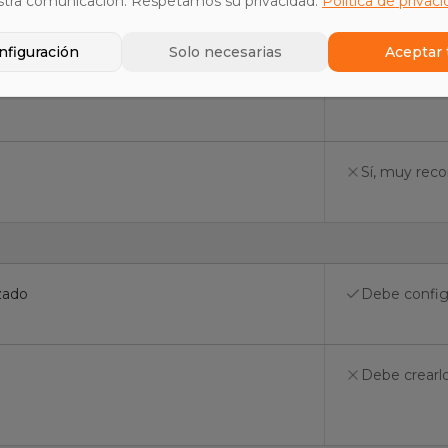
stra comunicación. Respetamos su privacidad.
Política de privac
nfiguración
Solo necesarias
Aceptar 
4-12 semanas
Sí, muy rec
zado
Debe config
Debe crearl