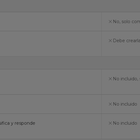
No, solo c
Debe crearl
No incluido,
No incluido
sifica y responde
No incluido