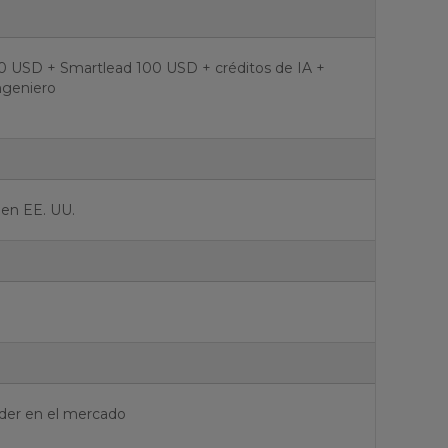
0 USD + Smartlead 100 USD + créditos de IA +
ngeniero
 en EE. UU.
líder en el mercado