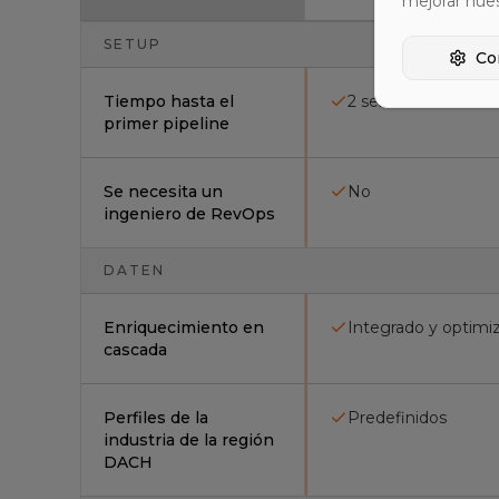
mejorar nue
SETUP
Co
Tiempo hasta el
2 semanas
primer pipeline
Se necesita un
No
ingeniero de RevOps
DATEN
Enriquecimiento en
Integrado y optimi
cascada
Perfiles de la
Predefinidos
industria de la región
DACH