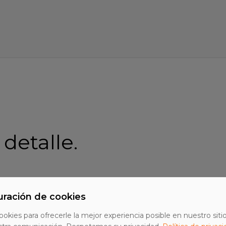
 detalle.
CLAY
uración de cookies
 + AI SDR + outreach
149 USD Star
ookies para ofrecerle la mejor experiencia posible en nuestro siti
Pro, más la 