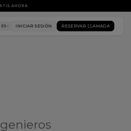
ATIS AHORA
8
INICIAR SESIÓN
RESERVAR LLAMADA
ES
ngenieros