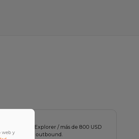
ter / 349 USD Explorer / más de 800 USD
o web y
herramienta de outbound.