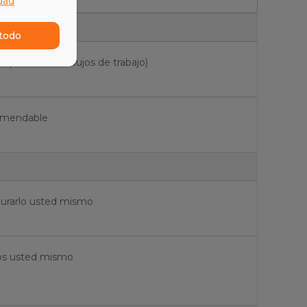
idad
todo
 (creación de flujos de trabajo)
omendable
urarlo usted mismo
os usted mismo