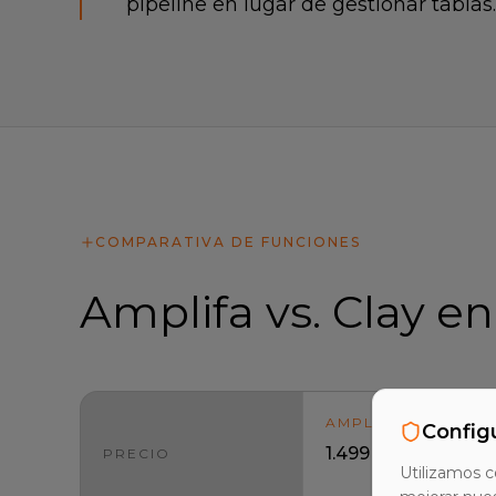
pipeline en lugar de gestionar tablas.
COMPARATIVA DE FUNCIONES
Amplifa vs. Clay en
AMPLIFA
Config
1.499 €/mes: datos
PRECIO
Utilizamos c