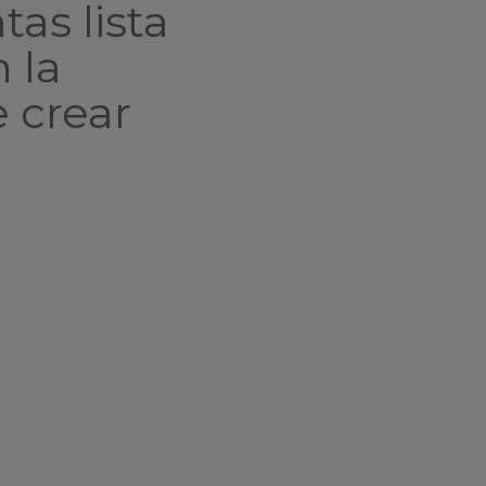
as lista
 la
e crear