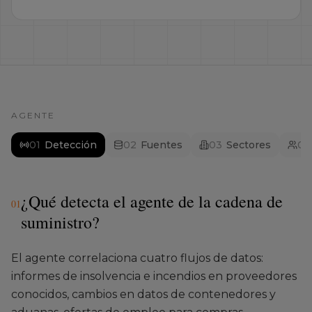
AGENTE
0
1
Detección
0
2
Fuentes
0
3
Sectores
0
4
¿Qué detecta el agente de la cadena de
0
1
suministro?
El agente correlaciona cuatro flujos de datos:
informes de insolvencia e incendios en proveedores
conocidos, cambios en datos de contenedores y
aduanas, ofertas de empleo para compras
estratégicas con palabras clave como 'second