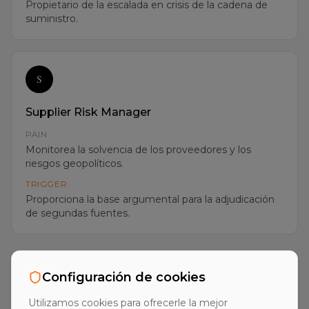
S
Supplier Risk Manager
PAIN
Monitorea la solvencia de los proveedores y los
riesgos geopolíticos.
TRIGGER
Proporciona la base argumental para la adjudicación
de segundas fuentes.
+ muchos más buying personas — el briefing pre-venta
destaca los 6–10 roles más relevantes por cuenta para su
ICP.
Configuración de cookies
Utilizamos cookies para ofrecerle la mejor