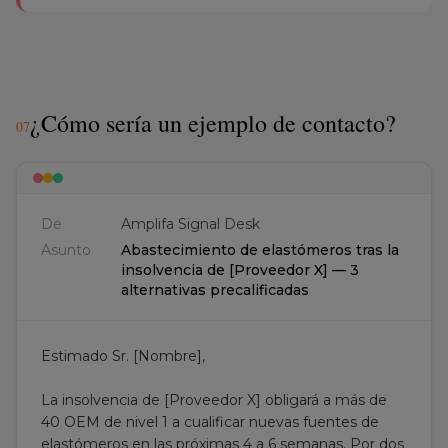
¿Cómo sería un ejemplo de contacto?
0
7
De
Amplifa Signal Desk
Asunto
Abastecimiento de elastómeros tras la
insolvencia de [Proveedor X] — 3
alternativas precalificadas
Estimado Sr. [Nombre],
La insolvencia de [Proveedor X] obligará a más de
40 OEM de nivel 1 a cualificar nuevas fuentes de
elastómeros en las próximas 4 a 6 semanas. Por dos
insolvencias comparables (proveedor de Continental