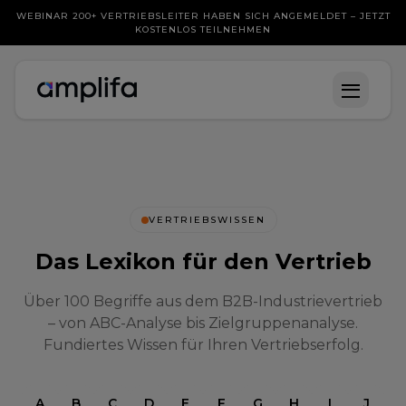
WEBINAR 200+ VERTRIEBSLEITER HABEN SICH ANGEMELDET – JETZT
KOSTENLOS TEILNEHMEN
VERTRIEBSWISSEN
Das Lexikon für den Vertrieb
Über 100 Begriffe aus dem B2B-Industrievertrieb
– von ABC-Analyse bis Zielgruppenanalyse.
Fundiertes Wissen für Ihren Vertriebserfolg.
A
B
C
D
E
F
G
H
I
J