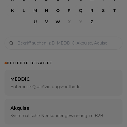
K
L
M
N
O
P
Q
R
S
T
U
V
W
X
Y
Z
BELIEBTE BEGRIFFE
MEDDIC
Enterprise-Qualifizierungsmethode
Akquise
Systematische Neukundengewinnung im B2B