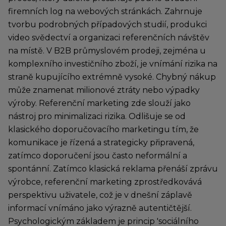
firemních log na webových stránkách. Zahrnuje
tvorbu podrobných případových studií, produkci
video svědectví a organizaci referenčních návštěv
na místě. V B2B průmyslovém prodeji, zejména u
komplexního investičního zboží, je vnímání rizika na
straně kupujícího extrémně vysoké. Chybný nákup
může znamenat milionové ztráty nebo výpadky
výroby. Referenční marketing zde slouží jako
nástroj pro minimalizaci rizika. Odlišuje se od
klasického doporučovacího marketingu tím, že
komunikace je řízená a strategicky připravená,
zatímco doporučení jsou často neformální a
spontánní. Zatímco klasická reklama přenáší zprávu
výrobce, referenční marketing zprostředkovává
perspektivu uživatele, což je v dnešní záplavě
informací vnímáno jako výrazně autentičtější.
Psychologickým základem je princip 'sociálního