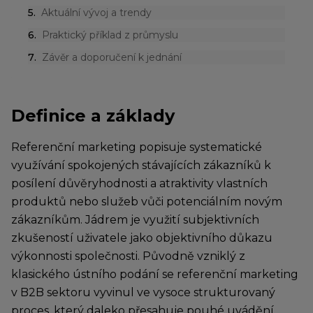
5
.
Aktuální vývoj a trendy
6
.
Praktický příklad z průmyslu
7
.
Závěr a doporučení k jednání
Definice a základy
Referenční marketing popisuje systematické
využívání spokojených stávajících zákazníků k
posílení důvěryhodnosti a atraktivity vlastních
produktů nebo služeb vůči potenciálním novým
zákazníkům. Jádrem je využití subjektivních
zkušeností uživatele jako objektivního důkazu
výkonnosti společnosti. Původně vzniklý z
klasického ústního podání se referenční marketing
v B2B sektoru vyvinul ve vysoce strukturovaný
proces, který daleko přesahuje pouhé uvádění