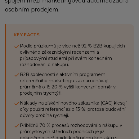
spojení mezi marketingovou automatizací a
osobním prodejem.
KEY FACTS
Podle průzkumů je více než 92 % B2B kupujících
ovlivněno zákaznickými recenzemi a
případovými studiemi při svém konečném
rozhodování o nákupu.
B2B společnosti s aktivním programem
referenčního marketingu zaznamenávají
průměrně o 15-20 % vyšší konverzní poměr v
prodejním trychtýři.
Náklady na získání nového zákazníka (CAC) klesají
díky použití referencí až o 13 %, protože budování
důvěry probíhá rychleji.
Přibližně 70 % procesů rozhodování o nákupu v
průmyslových středních podnicích je již
dokončeno, než dojde k přímému kontaktu s