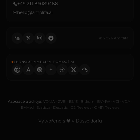
+49 211 86089488
hello@amplifa.ai
© 2026 Amplifa
SHRNOUT AMPLIFA POMOCÍ AI
Asociace a zdroje:
VDMA
·
ZVEI
·
BME
·
Bitkom
·
BVMW
·
VCI
·
VDA
·
BVMed
·
Statista
·
Destatis
·
G2 Reviews
·
OMR Reviews
Vytvořeno s ♥ v Düsseldorfu