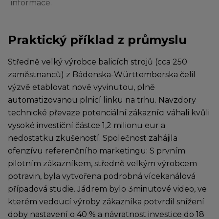
informace.
Praktický příklad z průmyslu
Středně velký výrobce balicích strojů (cca 250
zaměstnanců) z Bádenska-Württemberska čelil
výzvě etablovat nově vyvinutou, plně
automatizovanou plnicí linku na trhu. Navzdory
technické převaze potenciální zákazníci váhali kvůli
vysoké investiční částce 1,2 milionu eur a
nedostatku zkušeností. Společnost zahájila
ofenzívu referenčního marketingu: S prvním
pilotním zákazníkem, středně velkým výrobcem
potravin, byla vytvořena podrobná vícekanálová
případová studie. Jádrem bylo 3minutové video, ve
kterém vedoucí výroby zákazníka potvrdil snížení
doby nastavení o 40 % a návratnost investice do 18