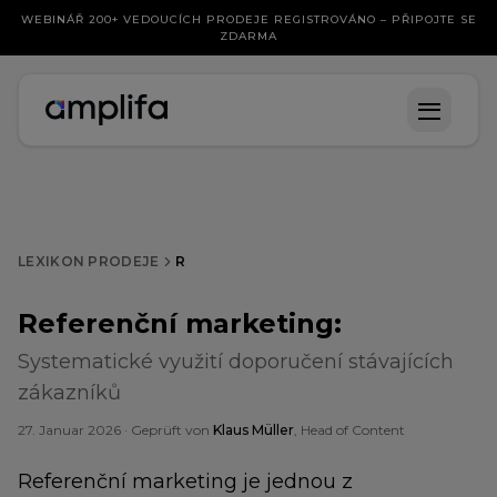
WEBINÁŘ 200+ VEDOUCÍCH PRODEJE REGISTROVÁNO – PŘIPOJTE SE
ZDARMA
LEXIKON PRODEJE
R
Referenční marketing
:
Systematické využití doporučení stávajících
zákazníků
27. Januar 2026
· Geprüft von
Klaus Müller
, Head of Content
Referenční marketing je jednou z