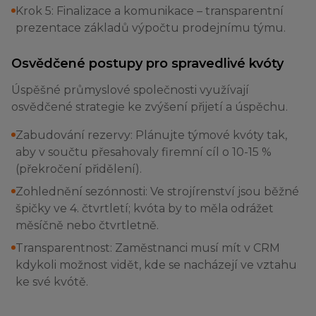
Krok 5: Finalizace a komunikace – transparentní
prezentace základů výpočtu prodejnímu týmu.
Osvědčené postupy pro spravedlivé kvóty
Úspěšné průmyslové společnosti využívají
osvědčené strategie ke zvýšení přijetí a úspěchu.
Zabudování rezervy: Plánujte týmové kvóty tak,
aby v součtu přesahovaly firemní cíl o 10-15 %
(překročení přidělení).
Zohlednění sezónnosti: Ve strojírenství jsou běžné
špičky ve 4. čtvrtletí; kvóta by to měla odrážet
měsíčně nebo čtvrtletně.
Transparentnost: Zaměstnanci musí mít v CRM
kdykoli možnost vidět, kde se nacházejí ve vztahu
ke své kvótě.