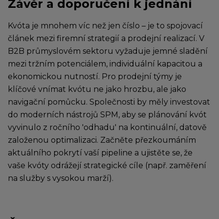
Závěr a doporučení k jednání
Kvóta je mnohem víc než jen číslo – je to spojovací
článek mezi firemní strategií a prodejní realizací. V
B2B průmyslovém sektoru vyžaduje jemné sladění
mezi tržním potenciálem, individuální kapacitou a
ekonomickou nutností. Pro prodejní týmy je
klíčové vnímat kvótu ne jako hrozbu, ale jako
navigační pomůcku. Společnosti by měly investovat
do moderních nástrojů SPM, aby se plánování kvót
vyvinulo z ročního 'odhadu' na kontinuální, datově
založenou optimalizaci. Začněte přezkoumáním
aktuálního pokrytí vaší pipeline a ujistěte se, že
vaše kvóty odrážejí strategické cíle (např. zaměření
na služby s vysokou marží).