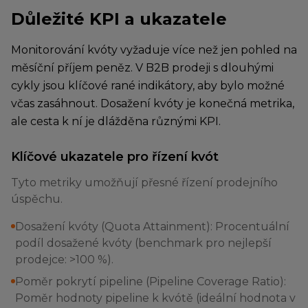
Důležité KPI a ukazatele
Monitorování kvóty vyžaduje více než jen pohled na
měsíční příjem peněz. V B2B prodeji s dlouhými
cykly jsou klíčové rané indikátory, aby bylo možné
včas zasáhnout. Dosažení kvóty je konečná metrika,
ale cesta k ní je dlážděna různými KPI.
Klíčové ukazatele pro řízení kvót
Tyto metriky umožňují přesné řízení prodejního
úspěchu.
Dosažení kvóty (Quota Attainment): Procentuální
podíl dosažené kvóty (benchmark pro nejlepší
prodejce: >100 %).
Poměr pokrytí pipeline (Pipeline Coverage Ratio):
Poměr hodnoty pipeline k kvótě (ideální hodnota v