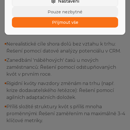
Nastavení
Pouze nezbytné
Nejčastější chyby a jejich řešení
Přijmout vše
Vyhněte se těmto klasickým nástrahám v řízení
kvót.
Nerealistické cíle shora dolů bez vztahu k trhu:
Řešení pomocí datové analýzy potenciálu v CRM.
Zanedbání 'náběhových' časů u nových
zaměstnanců: Řešení pomocí odstupňovaných
kvót v prvním roce.
Rigidní kvóty navzdory změnám na trhu (např.
krize dodavatelského řetězce): Řešení pomocí
agilních adaptačních doložek.
Příliš složité struktury kvót s příliš mnoha
proměnnými: Řešení zaměřením na maximálně 3-4
klíčové metriky.