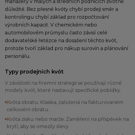
manažery v malých a středních podnicích životně
důležité. Bez přesné kvóty chybí prodeji směr a
kontrolingu chybí základ pro rozpočtování
výrobních kapacit. V chemickém nebo
automobilovém průmyslu často závisí celé
dodavatelské řetězce na dosažení těchto kvót,
protože tvoří základ pro nákup surovin a plánování
personálu.
Typy prodejních kvót
V závislosti na firemní strategii se používají různé
modely kvót, které nastavují specifické pobídky.
Kvóta obratu: Klasika, založená na fakturovaném
celkovém obratu.
Kvóta zisku nebo marže: Zaměření na příspěvek na
krytí, aby se omezily slevy.