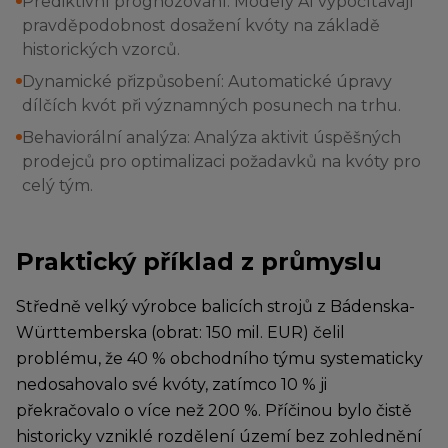
Prediktivní prognózování: Modely AI vypočítávají
pravděpodobnost dosažení kvóty na základě
historických vzorců.
Dynamické přizpůsobení: Automatické úpravy
dílčích kvót při významných posunech na trhu.
Behaviorální analýza: Analýza aktivit úspěšných
prodejců pro optimalizaci požadavků na kvóty pro
celý tým.
Praktický příklad z průmyslu
Středně velký výrobce balicích strojů z Bádenska-
Württemberska (obrat: 150 mil. EUR) čelil
problému, že 40 % obchodního týmu systematicky
nedosahovalo své kvóty, zatímco 10 % ji
překračovalo o více než 200 %. Příčinou bylo čistě
historicky vzniklé rozdělení území bez zohlednění