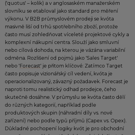
('quotus' – kolik) a v anglosaském manažerském
slovníku se etabloval jako standard pro měření
výkonu. V B2B průmyslovém prodeji se kvóta
masivně liší od trhů spotřebního zboží, protože
často musí zohledňovat víceleté projektové cykly a
komplexní nákupní centra. Slouží jako smluvní
nebo cílová dohoda, na kterou je vázána variabilní
odměna. Rozlišení od pojmů jako 'Sales Target'
nebo '
Forecast
' je přitom klíčové: Zatímco Target
často popisuje vizionářský cíl vedení, kvóta je
operacionalizovaný, závazný požadavek. Forecast je
naproti tomu realistický odhad prodejce, čeho
skutečně dosáhne. V průmyslu se kvóta často dělí
do různých kategorií, například podle
produktových skupin (náhradní díly vs. nové
zařízení) nebo podle typů příjmů (Capex vs. Opex).
Důkladné pochopení logiky kvót je pro obchodní