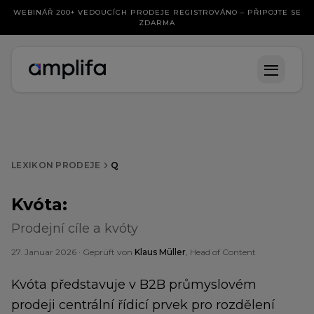
WEBINÁŘ 200+ VEDOUCÍCH PRODEJE REGISTROVÁNO – PŘIPOJTE SE
ZDARMA
LEXIKON PRODEJE
Q
Kvóta
:
Prodejní cíle a kvóty
27. Januar 2026
· Geprüft von
Klaus Müller
, Head of Content
Kvóta představuje v B2B průmyslovém
prodeji centrální řídicí prvek pro rozdělení