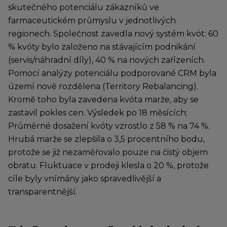
skutečného potenciálu zákazníků ve
farmaceutickém průmyslu v jednotlivých
regionech. Společnost zavedla nový systém kvót: 60
% kvóty bylo založeno na stávajícím podnikání
(servis/náhradní díly), 40 % na nových zařízeních.
Pomocí analýzy potenciálu podporované CRM byla
území nově rozdělena (Territory Rebalancing).
Kromě toho byla zavedena kvóta marže, aby se
zastavil pokles cen. Výsledek po 18 měsících:
Průměrné dosažení kvóty vzrostlo z 58 % na 74 %.
Hrubá marže se zlepšila o 3,5 procentního bodu,
protože se již nezaměřovalo pouze na čistý objem
obratu. Fluktuace v prodeji klesla o 20 %, protože
cíle byly vnímány jako spravedlivější a
transparentnější.