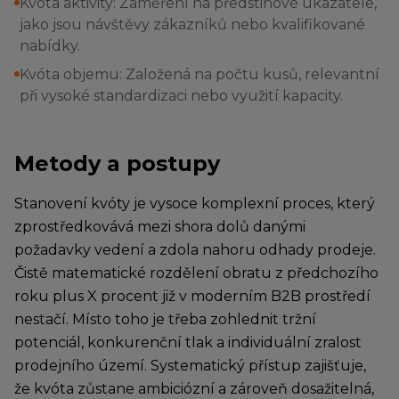
Kvóta aktivity: Zaměření na předstihové ukazatele,
jako jsou návštěvy zákazníků nebo kvalifikované
nabídky.
Kvóta objemu: Založená na počtu kusů, relevantní
při vysoké standardizaci nebo využití kapacity.
Metody a postupy
Stanovení kvóty je vysoce komplexní proces, který
zprostředkovává mezi shora dolů danými
požadavky vedení a zdola nahoru odhady prodeje.
Čistě matematické rozdělení obratu z předchozího
roku plus X procent již v moderním B2B prostředí
nestačí. Místo toho je třeba zohlednit tržní
potenciál, konkurenční tlak a individuální zralost
prodejního území. Systematický přístup zajišťuje,
že kvóta zůstane ambiciózní a zároveň dosažitelná,