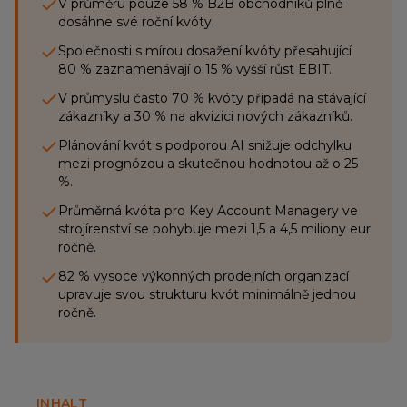
V průměru pouze 58 % B2B obchodníků plně
dosáhne své roční kvóty.
Společnosti s mírou dosažení kvóty přesahující
80 % zaznamenávají o 15 % vyšší růst EBIT.
V průmyslu často 70 % kvóty připadá na stávající
zákazníky a 30 % na akvizici nových zákazníků.
Plánování kvót s podporou AI snižuje odchylku
mezi prognózou a skutečnou hodnotou až o 25
%.
Průměrná kvóta pro Key Account Managery ve
strojírenství se pohybuje mezi 1,5 a 4,5 miliony eur
ročně.
82 % vysoce výkonných prodejních organizací
upravuje svou strukturu kvót minimálně jednou
ročně.
INHALT