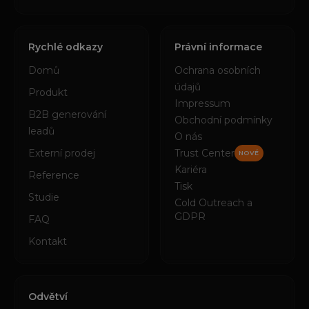
Rychlé odkazy
Právní informace
Domů
Ochrana osobních
údajů
Produkt
Impressum
B2B generování
Obchodní podmínky
leadů
O nás
Externí prodej
Trust Center
NOVÉ
Kariéra
Reference
Tisk
Studie
Cold Outreach a
GDPR
FAQ
Kontakt
Odvětví