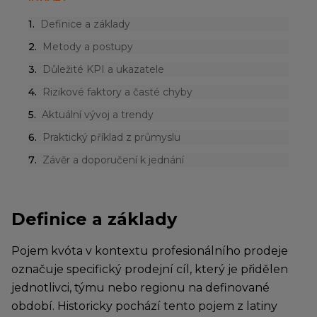
1
.
Definice a základy
2
.
Metody a postupy
3
.
Důležité KPI a ukazatele
4
.
Rizikové faktory a časté chyby
5
.
Aktuální vývoj a trendy
6
.
Praktický příklad z průmyslu
7
.
Závěr a doporučení k jednání
Definice a základy
Pojem kvóta v kontextu profesionálního prodeje
označuje specifický prodejní cíl, který je přidělen
jednotlivci, týmu nebo regionu na definované
období. Historicky pochází tento pojem z latiny