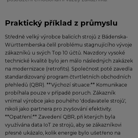
Praktický příklad z průmyslu
Středně velký výrobce balicích strojů z Bádenska-
Württemberska čelil problému stagnujícího vývoje
zákazníků u svých Top 10 účtů. Navzdory vysoké
technické kvalitě bylo jen málo následných zakázek
na modernizace (retrofits). Společnost poté zavedla
standardizovaný program čtvrtletních obchodních
přehledů (QBR). **Výchozí situace:** Komunikace
probíhala pouze v případě poruch. Zákazník
vnímal výrobce jako pouhého 'dodavatele strojů',
nikoli jako partnera pro zvyšování efektivity.
**Opatření:** Zavedení QBR, při kterých byla
využívána data IoT ze strojů, aby se zákazníkovi
přesně ukázalo, kolik energie bylo ušetřeno na