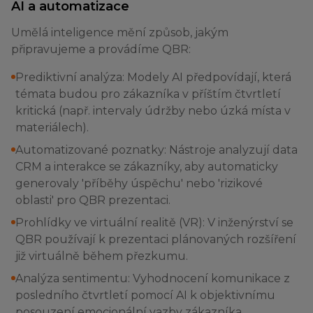
AI a automatizace
Umělá inteligence mění způsob, jakým
připravujeme a provádíme QBR:
Prediktivní analýza: Modely AI předpovídají, která
témata budou pro zákazníka v příštím čtvrtletí
kritická (např. intervaly údržby nebo úzká místa v
materiálech).
Automatizované poznatky: Nástroje analyzují data
CRM a interakce se zákazníky, aby automaticky
generovaly 'příběhy úspěchu' nebo 'rizikové
oblasti' pro QBR prezentaci.
Prohlídky ve virtuální realitě (VR): V inženýrství se
QBR používají k prezentaci plánovaných rozšíření
již virtuálně během přezkumu.
Analýza sentimentu: Vyhodnocení komunikace z
posledního čtvrtletí pomocí AI k objektivnímu
posouzení emocionální vazby zákazníka.