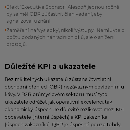
Efekt 'Executive Sponsor': Alespoň jednou ročně
by se měl QBR zúčastnit člen vedení, aby
signalizoval uznání.
Zaměření na 'výsledky', nikoli 'výstupy': Nemluvte o
počtu dodaných náhradních dílů, ale o snížení
prostojů.
Důležité KPI a ukazatele
Bez měřitelných ukazatelů zůstane čtvrtletní
obchodní přehled (QBR) nezávazným povídáním u
kávy. V B2B průmyslovém sektoru musí tyto
ukazatele odrážet jak operativní excelenci, tak
ekonomický úspěch. Je důležité rozlišovat mezi KPI
dodavatele (interní úspěch) a KPI zákazníka
(úspěch zákazníka). QBR je úspěšné pouze tehdy,