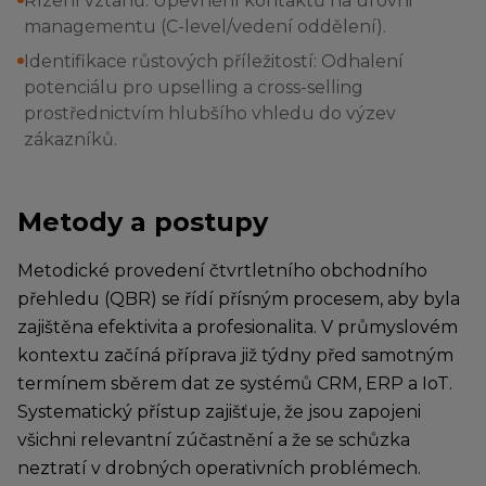
Řízení vztahů: Upevnění kontaktů na úrovni
managementu (C-level/vedení oddělení).
Identifikace růstových příležitostí: Odhalení
potenciálu pro upselling a cross-selling
prostřednictvím hlubšího vhledu do výzev
zákazníků.
Metody a postupy
Metodické provedení čtvrtletního obchodního
přehledu (QBR) se řídí přísným procesem, aby byla
zajištěna efektivita a profesionalita. V průmyslovém
kontextu začíná příprava již týdny před samotným
termínem sběrem dat ze systémů CRM, ERP a IoT.
Systematický přístup zajišťuje, že jsou zapojeni
všichni relevantní zúčastnění a že se schůzka
neztratí v drobných operativních problémech.