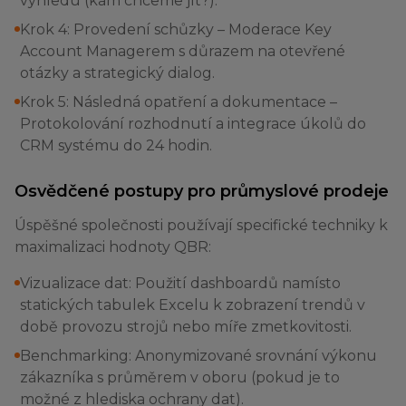
výhledu (kam chceme jít?).
Krok 4: Provedení schůzky – Moderace Key
Account Managerem s důrazem na otevřené
otázky a strategický dialog.
Krok 5: Následná opatření a dokumentace –
Protokolování rozhodnutí a integrace úkolů do
CRM systému do 24 hodin.
Osvědčené postupy pro průmyslové prodeje
Úspěšné společnosti používají specifické techniky k
maximalizaci hodnoty QBR:
Vizualizace dat: Použití dashboardů namísto
statických tabulek Excelu k zobrazení trendů v
době provozu strojů nebo míře zmetkovitosti.
Benchmarking: Anonymizované srovnání výkonu
zákazníka s průměrem v oboru (pokud je to
možné z hlediska ochrany dat).