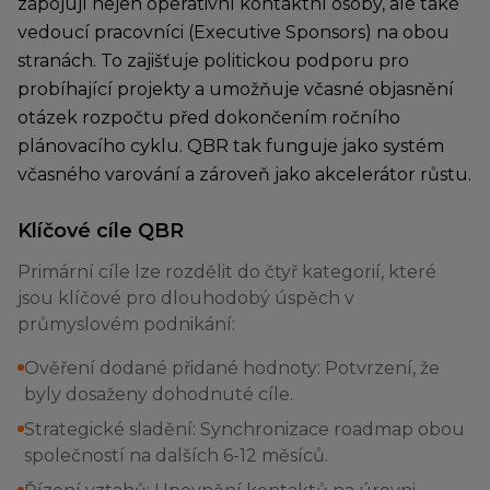
zapojují nejen operativní kontaktní osoby, ale také
vedoucí pracovníci (Executive Sponsors) na obou
stranách. To zajišťuje politickou podporu pro
probíhající projekty a umožňuje včasné objasnění
otázek rozpočtu před dokončením ročního
plánovacího cyklu. QBR tak funguje jako systém
včasného varování a zároveň jako akcelerátor růstu.
Klíčové cíle QBR
Primární cíle lze rozdělit do čtyř kategorií, které
jsou klíčové pro dlouhodobý úspěch v
průmyslovém podnikání:
Ověření dodané přidané hodnoty: Potvrzení, že
byly dosaženy dohodnuté cíle.
Strategické sladění: Synchronizace roadmap obou
společností na dalších 6-12 měsíců.