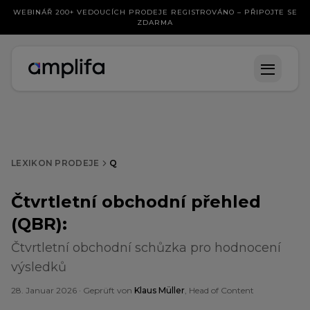
WEBINÁŘ 200+ VEDOUCÍCH PRODEJE REGISTROVÁNO – PŘIPOJTE SE
ZDARMA
LEXIKON PRODEJE
Q
Čtvrtletní obchodní přehled
(QBR)
:
Čtvrtletní obchodní schůzka pro hodnocení
výsledků
28. Januar 2026
· Geprüft von
Klaus Müller
, Head of Content