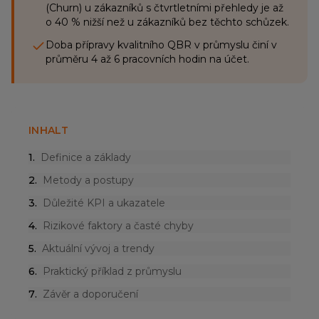
(Churn) u zákazníků s čtvrtletními přehledy je až
o 40 % nižší než u zákazníků bez těchto schůzek.
Doba přípravy kvalitního QBR v průmyslu činí v
průměru 4 až 6 pracovních hodin na účet.
INHALT
1
.
Definice a základy
2
.
Metody a postupy
3
.
Důležité KPI a ukazatele
4
.
Rizikové faktory a časté chyby
5
.
Aktuální vývoj a trendy
6
.
Praktický příklad z průmyslu
7
.
Závěr a doporučení