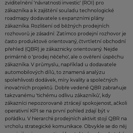
zviditelnění 'návratnosti investic' (ROI) pro
zákazníka a k zajištění souladu technologické
roadmapy dodavatele s expanzními plány
zákazníka. Rozlišení od běžných prodejních
rozhovorů je zásadní: Zatímco prodejní rozhovor je
často produktově orientovaný, čtvrtletní obchodní
přehled (QBR) je zákaznicky orientovaný. Nejde
primárně o 'prodej něčeho', ale o ověření úspěchu
zákazníka. V průmyslu, například u dodavatele
automobilových dílů, to znamená analýzu
spolehlivosti dodávek, míry kvality a společných
inovačních projektů. Dobře vedené QBR zabraňuje
takzvanému 'tichému odlivu zákazníků', kdy
zákazníci nepozorovaně ztrácejí spokojenost, ačkoli
operativní KPI se na první pohled zdají být v
pořádku. V hierarchii prodejních aktivit stojí QBR na
vrcholu strategické komunikace. Obvykle se do něj