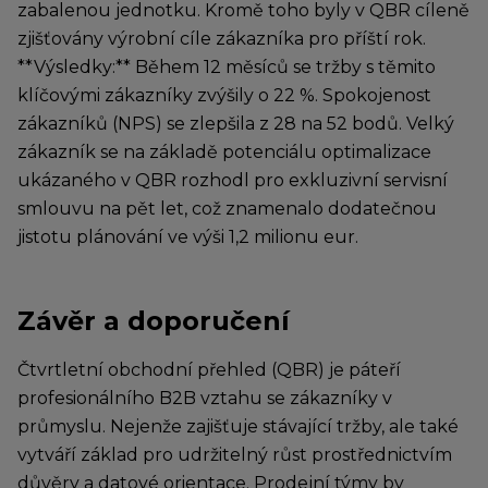
zabalenou jednotku. Kromě toho byly v QBR cíleně
zjišťovány výrobní cíle zákazníka pro příští rok.
**Výsledky:** Během 12 měsíců se tržby s těmito
klíčovými zákazníky zvýšily o 22 %. Spokojenost
zákazníků (NPS) se zlepšila z 28 na 52 bodů. Velký
zákazník se na základě potenciálu optimalizace
ukázaného v QBR rozhodl pro exkluzivní servisní
smlouvu na pět let, což znamenalo dodatečnou
jistotu plánování ve výši 1,2 milionu eur.
Závěr a doporučení
Čtvrtletní obchodní přehled (QBR) je páteří
profesionálního B2B vztahu se zákazníky v
průmyslu. Nejenže zajišťuje stávající tržby, ale také
vytváří základ pro udržitelný růst prostřednictvím
důvěry a datové orientace. Prodejní týmy by