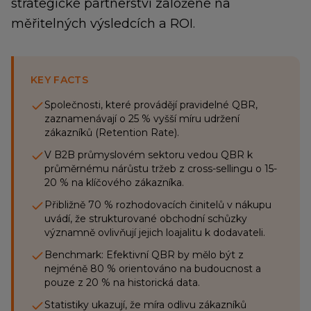
strategické partnerství založené na
měřitelných výsledcích a ROI.
KEY FACTS
Společnosti, které provádějí pravidelné QBR,
zaznamenávají o 25 % vyšší míru udržení
zákazníků (Retention Rate).
V B2B průmyslovém sektoru vedou QBR k
průměrnému nárůstu tržeb z cross-sellingu o 15-
20 % na klíčového zákazníka.
Přibližně 70 % rozhodovacích činitelů v nákupu
uvádí, že strukturované obchodní schůzky
významně ovlivňují jejich loajalitu k dodavateli.
Benchmark: Efektivní QBR by mělo být z
nejméně 80 % orientováno na budoucnost a
pouze z 20 % na historická data.
Statistiky ukazují, že míra odlivu zákazníků