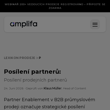
WEBINÁŘ 200+ VEDOUCÍCH PRODEJE REGISTROVÁNO – PŘIPOJTE SE
ZDARMA
LEXIKON PRODEJE
P
Posílení partnerů
:
Posílení prodejních partnerů
24. Juni 2026
· Geprüft von
Klaus Müller
, Head of Content
Partner Enablement v B2B průmyslovém
prodeji označuje strategické posílení