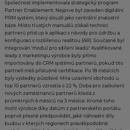
Společnost implementovala strategický program
Partner Enablement. Nejprve byl zaveden digitální
PRM systém, který sloužil jako centrální znalostní
báze. Místo tlustých manuálů získali technici
partnerů přístup k aplikaci s návody pro údržbu a
konfiguraci s rozšířenou realitou (AR). Současně byl
integrován 'modul pro sdílení leadů': Kvalifikované
leady z marketingu výrobce byly přímo
importovány do CRM systémů partnerů, pokud tito
partneři měli příslušné certifikace. Po 18 měsících
byly výsledky působivé: Míra uzavření obchodů u
top 10 partnerů vzrostla o 22 %. Doba pro zaškolení
nových zaměstnanců partnerů klesla z
průměrných 6 měsíců na 3 měsíce. Kromě toho
mohl výrobce díky datům z partnerského portálu
poprvé přesně předpovědět, jaké náhradní díly
budou v kterých regionech pravděpodobně