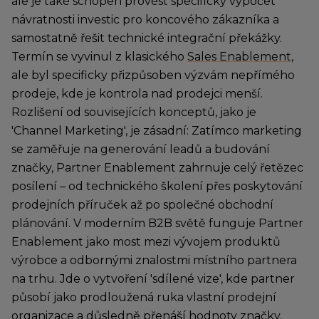
ale je také schopen provést specifický výpočet
návratnosti investic pro koncového zákazníka a
samostatně řešit technické integrační překážky.
Termín se vyvinul z klasického
Sales Enablement
,
ale byl specificky přizpůsoben výzvám nepřímého
prodeje, kde je kontrola nad prodejci menší.
Rozlišení od souvisejících konceptů, jako je
'Channel Marketing', je zásadní: Zatímco marketing
se zaměřuje na generování leadů a budování
značky, Partner Enablement zahrnuje celý řetězec
posílení – od technického školení přes poskytování
prodejních příruček až po společné obchodní
plánování. V moderním B2B světě funguje Partner
Enablement jako most mezi vývojem produktů
výrobce a odbornými znalostmi místního partnera
na trhu. Jde o vytvoření 'sdílené vize', kde partner
působí jako prodloužená ruka vlastní prodejní
organizace a důsledně přenáší hodnoty značky.