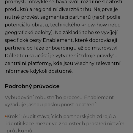
průmyslu obvykle selhává kvůli rozdílné složitosti
produktů a regionální diverzitě trhu. Nejprve je
nutné provést segmentaci partnerů (např. podle
potenciálu obratu, technického know-how nebo
geografické polohy). Na základě toho se vyvíjejí
specifické cesty Enablement, které doprovázejí
partnera od fáze onboardingu až po mistrovství.
Důležitou součástí je vytvoření 'zdroje pravdy' –
centrální platformy, kde jsou všechny relevantní
informace kdykoli dostupné.
Podrobný průvodce
Vybudování robustního procesu Enablement
vyžaduje jasnou posloupnost opatření:
Krok 1: Audit stávajících partnerských zdrojů a
identifikace mezer ve znalostech prostřednictvím
průzkumů.