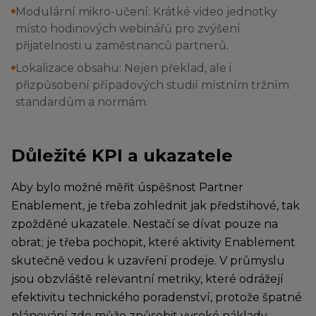
Modulární mikro-učení: Krátké video jednotky
místo hodinových webinářů pro zvýšení
přijatelnosti u zaměstnanců partnerů.
Lokalizace obsahu: Nejen překlad, ale i
přizpůsobení případových studií místním tržním
standardům a normám.
Důležité KPI a ukazatele
Aby bylo možné měřit úspěšnost Partner
Enablement, je třeba zohlednit jak předstihové, tak
zpožděné ukazatele. Nestačí se dívat pouze na
obrat; je třeba pochopit, které aktivity Enablement
skutečně vedou k uzavření prodeje. V průmyslu
jsou obzvláště relevantní metriky, které odrážejí
efektivitu technického poradenství, protože špatné
plánování zde může způsobit vysoké náklady.