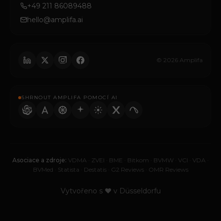
+49 211 86089488
hello@amplifa.ai
© 2026 Amplifa
SHRNOUT AMPLIFA POMOCÍ AI
Asociace a zdroje:
VDMA
·
ZVEI
·
BME
·
Bitkom
·
BVMW
·
VCI
·
VDA
·
BVMed
·
Statista
·
Destatis
·
G2 Reviews
·
OMR Reviews
Vytvořeno s ♥ v Düsseldorfu