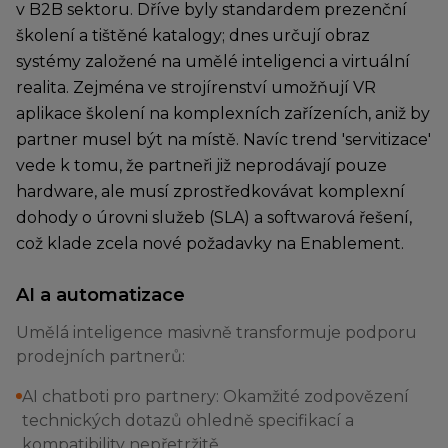
v B2B sektoru. Dříve byly standardem prezenční
školení a tištěné katalogy; dnes určují obraz
systémy založené na umělé inteligenci a virtuální
realita. Zejména ve strojírenství umožňují VR
aplikace školení na komplexních zařízeních, aniž by
partner musel být na místě. Navíc trend 'servitizace'
vede k tomu, že partneři již neprodávají pouze
hardware, ale musí zprostředkovávat komplexní
dohody o úrovni služeb (SLA) a softwarová řešení,
což klade zcela nové požadavky na Enablement.
AI a automatizace
Umělá inteligence masivně transformuje podporu
prodejních partnerů:
AI chatboti pro partnery: Okamžité zodpovězení
technických dotazů ohledně specifikací a
kompatibility nepřetržitě.