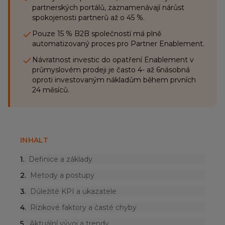
partnerských portálů, zaznamenávají nárůst
spokojenosti partnerů až o 45 %.
Pouze 15 % B2B společností má plně
automatizovaný proces pro Partner Enablement.
Návratnost investic do opatření Enablement v
průmyslovém prodeji je často 4- až 6násobná
oproti investovaným nákladům během prvních
24 měsíců.
INHALT
1
.
Definice a základy
2
.
Metody a postupy
3
.
Důležité KPI a ukazatele
4
.
Rizikové faktory a časté chyby
5
.
Aktuální vývoj a trendy